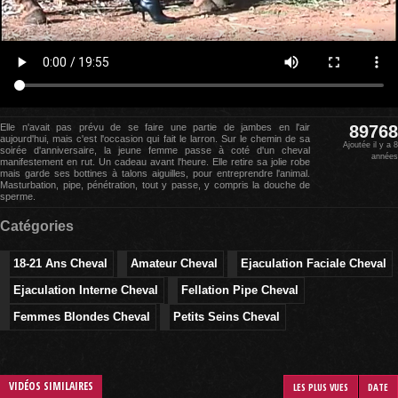
Elle n'avait pas prévu de se faire une partie de jambes en l'air
89768
aujourd'hui, mais c'est l'occasion qui fait le larron. Sur le chemin de sa
Ajoutée il y a 8
soirée d'anniversaire, la jeune femme passe à coté d'un cheval
années
manifestement en rut. Un cadeau avant l'heure. Elle retire sa jolie robe
mais garde ses bottines à talons aiguilles, pour entreprendre l'animal.
Masturbation, pipe, pénétration, tout y passe, y compris la douche de
sperme.
Catégories
18-21 Ans Cheval
Amateur Cheval
Ejaculation Faciale Cheval
Ejaculation Interne Cheval
Fellation Pipe Cheval
Femmes Blondes Cheval
Petits Seins Cheval
VIDÉOS SIMILAIRES
LES PLUS VUES
DATE