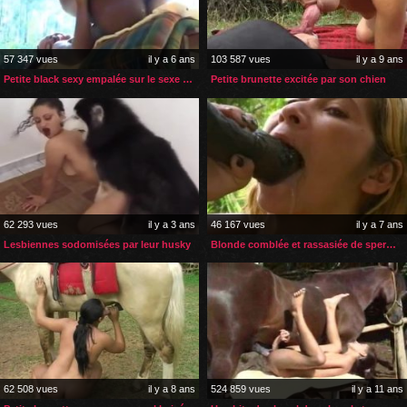
57 347 vues
il y a 6 ans
103 587 vues
il y a 9 ans
Petite black sexy empalée sur le sexe de son cheval
Petite brunette excitée par son chien
62 293 vues
il y a 3 ans
46 167 vues
il y a 7 ans
Lesbiennes sodomisées par leur husky
Blonde comblée et rassasiée de sperme par son cheval
62 508 vues
il y a 8 ans
524 859 vues
il y a 11 ans