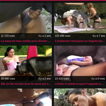
11 723 vues
il y a 2 ans
225 499 vues
il y a 7 ans
La nana est trop excitée pour résister au sexe de son poney
2 lesbiennes françaises en lingerie baisées par un chien
28 946 vues
il y a 2 ans
23 415 vues
il y a 8 mois
Elle se fait enculer tous les jours par son chien
Léchée et baisée jusqu’à l’orgasme par son chien