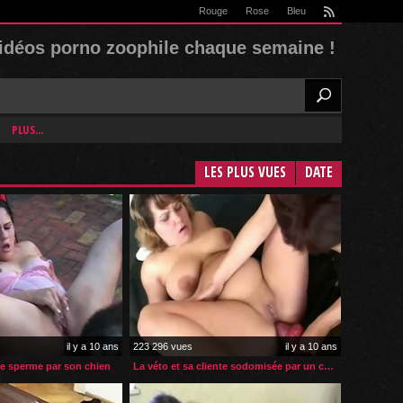
Rouge
Rose
Bleu
rss
idéos porno zoophile chaque semaine !
PLUS...
LES PLUS VUES
DATE
il y a 10 ans
223 296 vues
il y a 10 ans
ée sperme par son chien
La véto et sa cliente sodomisée par un chien