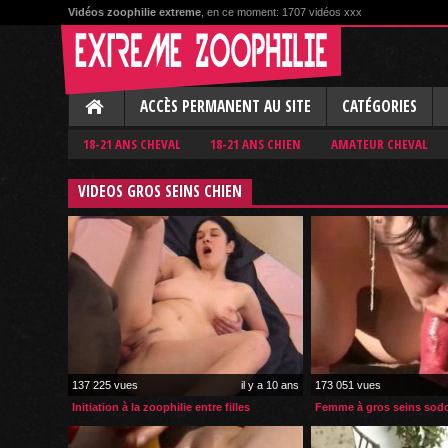
Vidéos zoophilie extreme
, en ce moment: 1707 vidéos xxx
ACCÈS PERMANENT AU SITE
CATÉGORIES
18-21 ANS CHEVAL
18-21 ANS CHIEN
AMATEUR CHEVAL
VIDEOS GROS SEINS CHIEN
137 225 vues
il y a 10 ans
173 051 vues
Initiation à la zoophilie entre filles