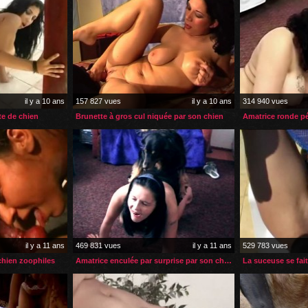
il y a 10 ans
157 827 vues
il y a 10 ans
314 940 vues
te de chien
Brunette à gros cul niquée par son chien
Amatrice ronde pé
il y a 11 ans
469 831 vues
il y a 11 ans
529 783 vues
hien zoophiles
Amatrice enculée par surprise par son chien
La suceuse se fait