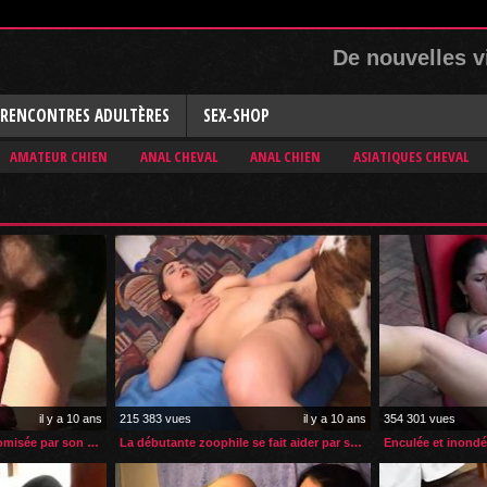
De nouvelles v
RENCONTRES ADULTÈRES
SEX-SHOP
AMATEUR CHIEN
ANAL CHEVAL
ANAL CHIEN
ASIATIQUES CHEVAL
il y a 10 ans
215 383 vues
il y a 10 ans
354 301 vues
Femme à gros seins sodomisée par son chien
La débutante zoophile se fait aider par son amie
Enculée et inond