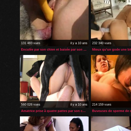
131 483 vues
il y a 10 ans
232 340 vues
Enculée par son chien et baisée par son gode
Mieux qu’un gode une bi
560 026 vues
il y a 10 ans
214 159 vues
Amatrice prise à quatre pattes par son chien
Buveuses de sperme de c