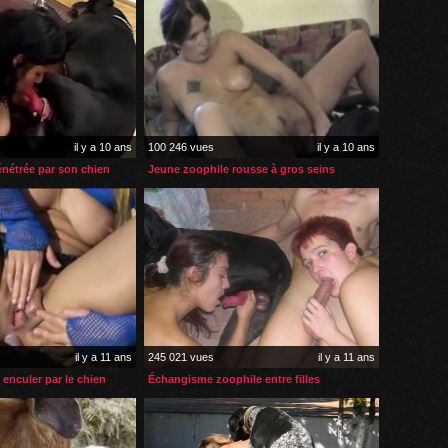
il y a 10 ans
100 246 vues
il y a 10 ans
nétrée par son chien
Jeune zoophile rousse à gros seins
il y a 11 ans
245 021 vues
il y a 11 ans
 enculer par le chien
Échangisme zoophile entre filles