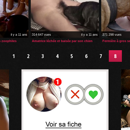
il y a 11 ans
314 647 vues
il y a 11 ans
271 298 vues
s zoophiles
Amatrice léchée et baisée par son chien
Fermière à gros s
1
2
3
4
5
6
7
8