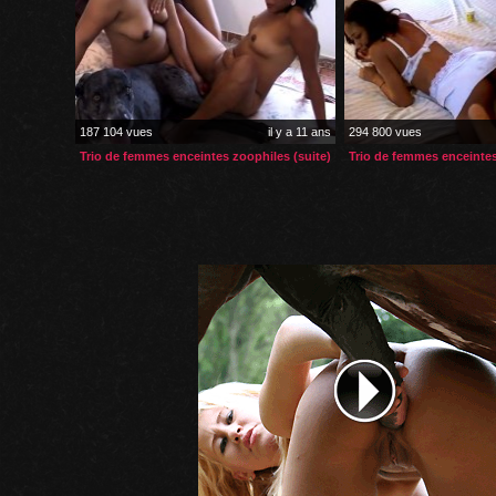
187 104 vues
il y a 11 ans
294 800 vues
Trio de femmes enceintes zoophiles (suite)
Trio de femmes enceinte