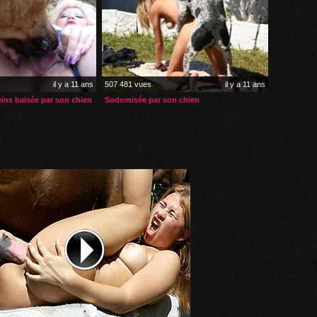
il y a 11 ans
507 481 vues
il y a 11 ans
eins baisée par son chien
Sodomisée par son chien