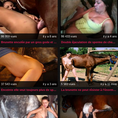
86 959 vues
il y a 8 ans
86 433 vues
il y a 4 ans
Brunette enculée par un gros gode et une bite de cheval
Double éjaculation de sperme de cheval pour femme mature sexy
37 543 vues
il y a 3 ans
5 983 vues
il y a 11 mois
Enceinte elle veut toujours plus de sperme de cheval
La brunette ne peut résister à l’énorme sexe de son cheval