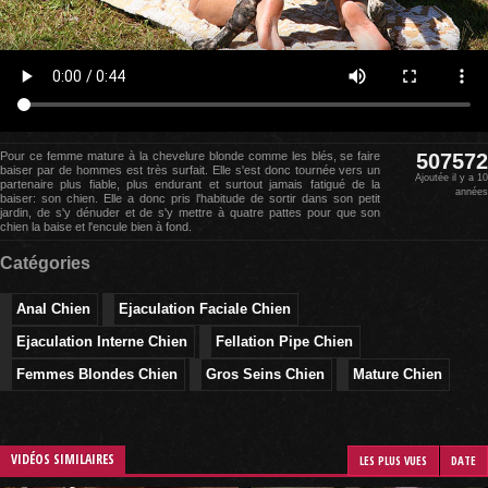
Pour ce femme mature à la chevelure blonde comme les blés, se faire
507572
baiser par de hommes est très surfait. Elle s'est donc tournée vers un
Ajoutée il y a 10
partenaire plus fiable, plus endurant et surtout jamais fatigué de la
années
baiser: son chien. Elle a donc pris l'habitude de sortir dans son petit
jardin, de s'y dénuder et de s'y mettre à quatre pattes pour que son
chien la baise et l'encule bien à fond.
Catégories
Anal Chien
Ejaculation Faciale Chien
Ejaculation Interne Chien
Fellation Pipe Chien
Femmes Blondes Chien
Gros Seins Chien
Mature Chien
VIDÉOS SIMILAIRES
LES PLUS VUES
DATE