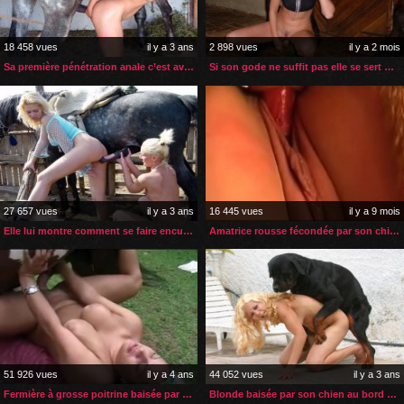
18 458 vues
il y a 3 ans
2 898 vues
il y a 2 mois
Sa première pénétration anale c’est avec la bite de son cheval
Si son gode ne suffit pas elle se sert de la bite de son cheval
27 657 vues
il y a 3 ans
16 445 vues
il y a 9 mois
Elle lui montre comment se faire enculer par un cheval
Amatrice rousse fécondée par son chien
51 926 vues
il y a 4 ans
44 052 vues
il y a 3 ans
Fermière à grosse poitrine baisée par son cheval
Blonde baisée par son chien au bord de sa luxueuse piscine