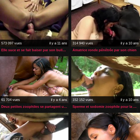
573 097 vues
il y a 11 ans
314 940 vues
il y a 10 ans
Elle suce et se fait baiser par son bulldog
Amatrice ronde pénétrée par son chien
61 704 vues
il y a 4 ans
152 152 vues
il y a 10 ans
Deux petites zoophiles se partagent une énorme bite de cheval
Sperme et sodomie zoophile pour la brunette