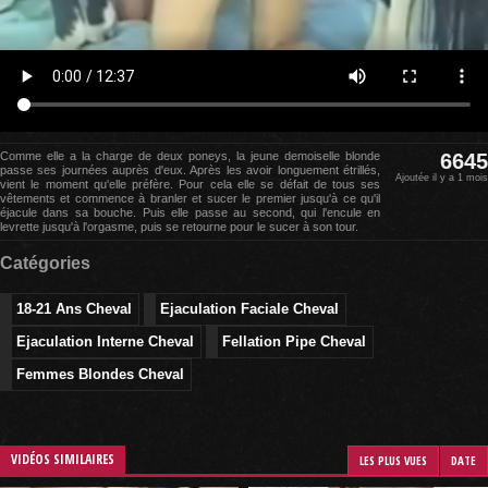
Comme elle a la charge de deux poneys, la jeune demoiselle blonde
6645
passe ses journées auprès d'eux. Après les avoir longuement étrillés,
Ajoutée il y a 1 mois
vient le moment qu'elle préfère. Pour cela elle se défait de tous ses
vêtements et commence à branler et sucer le premier jusqu'à ce qu'il
éjacule dans sa bouche. Puis elle passe au second, qui l'encule en
levrette jusqu'à l'orgasme, puis se retourne pour le sucer à son tour.
Catégories
18-21 Ans Cheval
Ejaculation Faciale Cheval
Ejaculation Interne Cheval
Fellation Pipe Cheval
Femmes Blondes Cheval
VIDÉOS SIMILAIRES
LES PLUS VUES
DATE