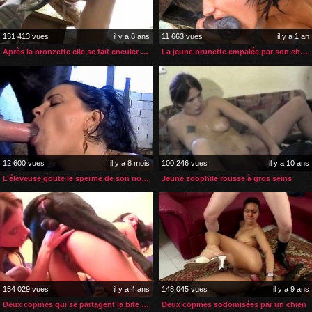
131 413 vues
il y a 6 ans
11 663 vues
il y a 1 an
Après la bronzette elle se fait enculer par son cheval
La jeune brunette empalée par son cheval en levrette debout
12 600 vues
il y a 8 mois
100 246 vues
il y a 10 ans
L’éleveuse goute le sperme de son nouvel étalon
Jeune zoophile rousse à gros seins
154 029 vues
il y a 4 ans
148 045 vues
il y a 9 ans
Deux copines qui se partagent la bite et le sperme du chien
Deux copines sodomisées par un chien