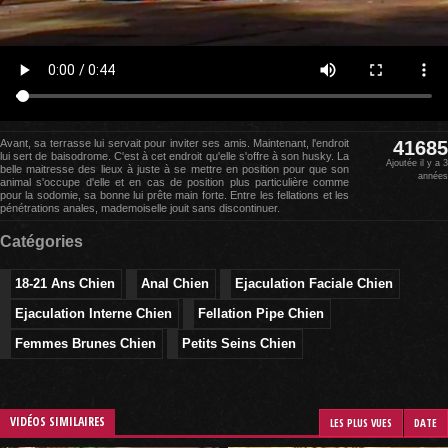
Avant, sa terrasse lui servait pour inviter ses amis. Maintenant, l'endroit
41685
lui sert de baisodrome. C'est à cet endroit qu'elle s'offre à son husky. La
Ajoutée il y a 3
belle maitresse des lieux à juste à se mettre en position pour que son
années
animal s'occupe d'elle et en cas de position plus particulière comme
pour la sodomie, sa bonne lui prête main forte. Entre les fellations et les
pénétrations anales, mademoiselle jouit sans discontinuer.
Catégories
18-21 Ans Chien
Anal Chien
Ejaculation Faciale Chien
Ejaculation Interne Chien
Fellation Pipe Chien
Femmes Brunes Chien
Petits Seins Chien
VIDÉOS SIMILAIRES
LES PLUS VUES
DATE