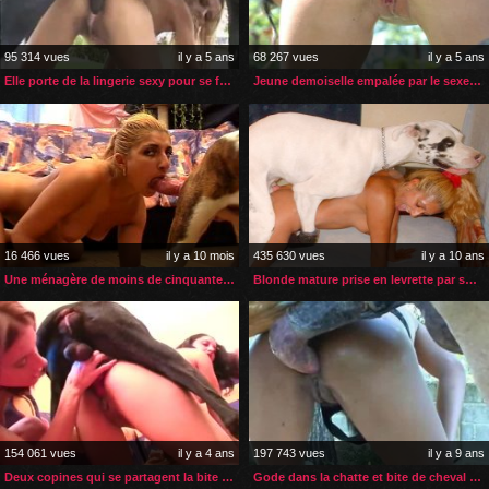
95 314 vues
il y a 5 ans
68 267 vues
il y a 5 ans
Elle porte de la lingerie sexy pour se faire enculer par son âne
Jeune demoiselle empalée par le sexe de son cheval
16 466 vues
il y a 10 mois
435 630 vues
il y a 10 ans
Une ménagère de moins de cinquante ans zoophile
Blonde mature prise en levrette par son chien
154 061 vues
il y a 4 ans
197 743 vues
il y a 9 ans
Deux copines qui se partagent la bite et le sperme du chien
Gode dans la chatte et bite de cheval dans le cul