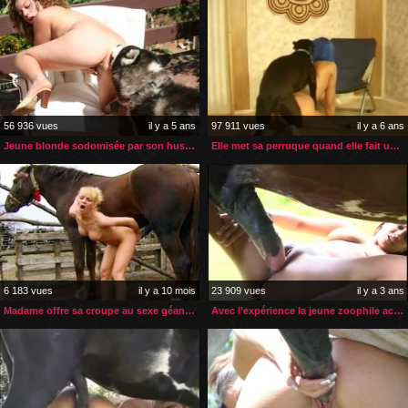
56 936 vues
il y a 5 ans
97 911 vues
il y a 6 ans
Jeune blonde sodomisée par son husky au bord de la piscine
Elle met sa perruque quand elle fait une vidéo zoophile
6 183 vues
il y a 10 mois
23 909 vues
il y a 3 ans
Madame offre sa croupe au sexe géant de son cheval
Avec l’expérience la jeune zoophile accroit son plaisir