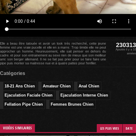
Elle a beau être tatouée et avoir un look très recherché, cette jeune
230313
femme est une vraie pucelle et elle en a marre. Trop timide elle ne peut
Ajoutée il y a 10
approcher un homme. Heureusement, elle sait penser en dehors du
années
cadre. et pour son entrainement au sexe rien de mieux que son meilleur
ami: son berger allemand. Il ne se fait pas prier pour se faire faire une
pipe puis monter sa maitresse nue et à quatre pattes pour l'enfiler.
Catégories
18-21 Ans Chien
Amateur Chien
Anal Chien
Ejaculation Faciale Chien
Ejaculation Interne Chien
Fellation Pipe Chien
Femmes Brunes Chien
VIDÉOS SIMILAIRES
LES PLUS VUES
DATE