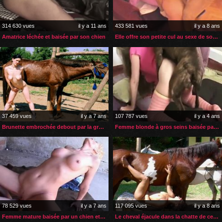
314 630 vues
il y a 11 ans
433 581 vues
il y a 8 ans
Amatrice léchée et baisée par son chien
Elle offre son petite cul au sexe de son gros chien
37 459 vues
il y a 7 ans
107 787 vues
il y a 4 ans
Brunette embrochée debout par la grosse bite de son cheval
Femme blonde à gros seins baisée par son boxer
78 529 vues
il y a 7 ans
117 095 vues
il y a 8 ans
Femme mature baisée par un chien et son jeune maitre
Le cheval éjacule dans la chatte de cette petite brunette