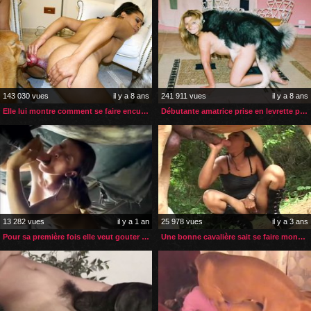
143 030 vues
il y a 8 ans
241 911 vues
il y a 8 ans
Elle lui montre comment se faire enculer par son chien
Débutante amatrice prise en levrette par son chien
13 282 vues
il y a 1 an
25 978 vues
il y a 3 ans
Pour sa première fois elle veut gouter au sperme de son cheval
Une bonne cavalière sait se faire monter par son cheval