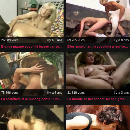
26 589 vues
il y a 3 ans
69 265 vues
il y a 8 ans
Blonde mature zoophile baisée par son chien pendant une heure
Elles enseignent la zoophilie à leur copine rousse
75 896 vues
il y a 6 ans
31 819 vues
il y a 3 ans
La secrétaire et le bulldog partie 1: levrette et pipe
La blonde se fait sodomiser son gros cul par son chien