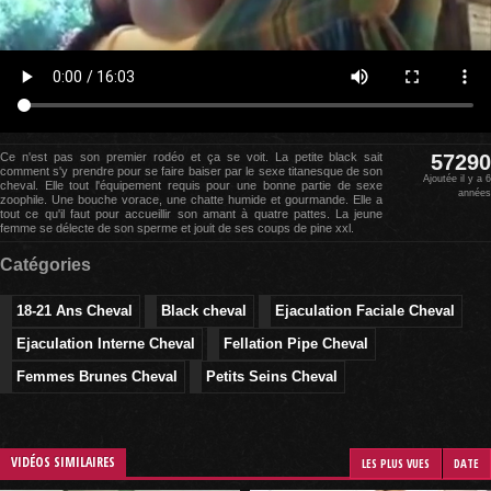
Ce n'est pas son premier rodéo et ça se voit. La petite black sait
57290
comment s'y prendre pour se faire baiser par le sexe titanesque de son
Ajoutée il y a 6
cheval. Elle tout l'équipement requis pour une bonne partie de sexe
années
zoophile. Une bouche vorace, une chatte humide et gourmande. Elle a
tout ce qu'il faut pour accueillir son amant à quatre pattes. La jeune
femme se délecte de son sperme et jouit de ses coups de pine xxl.
Catégories
18-21 Ans Cheval
Black cheval
Ejaculation Faciale Cheval
Ejaculation Interne Cheval
Fellation Pipe Cheval
Femmes Brunes Cheval
Petits Seins Cheval
VIDÉOS SIMILAIRES
LES PLUS VUES
DATE