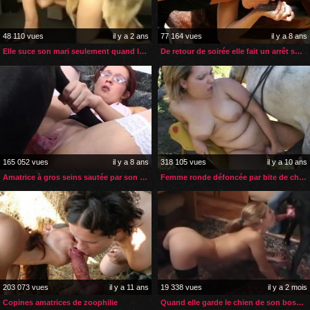
48 110 vues
il y a 2 ans
77 164 vues
il y a 8 ans
Elle suce son mari seulement quand le chien la prend en levrette
De retour de soirée elle fait un arrêt sperme de cheval
165 052 vues
il y a 8 ans
318 105 vues
il y a 10 ans
Amatrice à gros seins sautée par son gros chien noir
Femme ronde défoncée par bite de cheval
203 073 vues
il y a 11 ans
19 338 vues
il y a 2 mois
Copines amatrices de zoophilie
Quand elle garde le chien de son boss elle lui sert de femelle