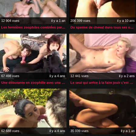
12 904 vues
il y a 1 an
206 399 vues
il y a 10 ans
Les fermières zoophiles comblées par les animaux de la ferme
Du sperme de cheval dans tous ses orifices
67 498 vues
il y a 4 ans
12 441 vues
il y a 2 ans
Une débutante en zoophilie avec une amatrice et un chien
Le seul qui arrive à la faire jouir c’est son chien
62 688 vues
il y a 4 ans
35 039 vues
il y a 1 an