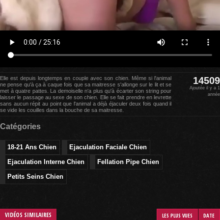
Elle est depuis longtemps en couple avec son chien. Même si l'animal
14509
ne pense qu'à ça à caque fois que sa maitresse s'allonge sur le lit et se
Ajoutée il y a 1
met à quatre pattes. La demoiselle n'a plus qu'à écarter son string pour
année
laisser le passage au sexe de son chien. Elle se fait prendre en levrette
sans aucun répit au point que l'animal a déjà éjaculer deux fois quand il
se vide les couilles dans la bouche de sa maitresse.
Catégories
18-21 Ans Chien
Ejaculation Faciale Chien
Ejaculation Interne Chien
Fellation Pipe Chien
Petits Seins Chien
VIDÉOS SIMILAIRES
LES PLUS VUES
DATE