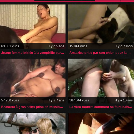
63 351 vues
il y a 5 ans
15 041 vues
il y a 7 mois
Jeune femme initiée à la zoophilie par sa belle-mère
Amatrice prise par son chien pour la première fois
57 750 vues
il y a 7 ans
367 644 vues
il y a 10 ans
Brunette à gros seins prise en missionnaire par son âne
La véto montre comment se faire baiser par un cheval