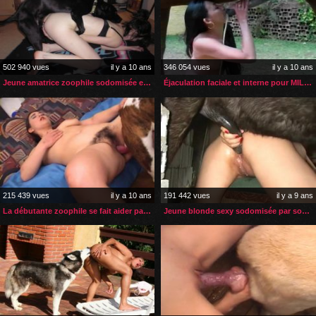
502 940 vues
il y a 10 ans
346 054 vues
il y a 10 ans
Jeune amatrice zoophile sodomisée en levrette
Éjaculation faciale et interne pour MILF zoophile
215 439 vues
il y a 10 ans
191 442 vues
il y a 9 ans
La débutante zoophile se fait aider par son amie
Jeune blonde sexy sodomisée par son poney