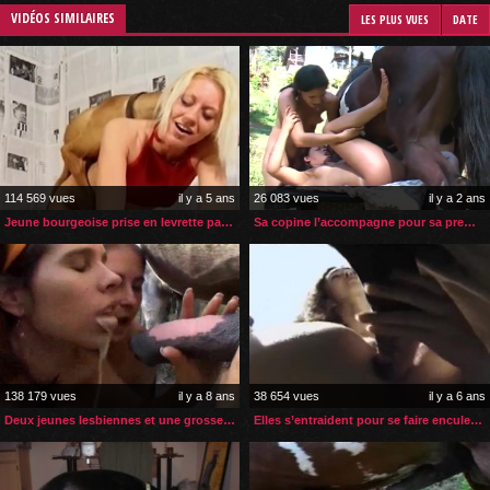
VIDÉOS SIMILAIRES
LES PLUS VUES
DATE
114 569 vues
il y a 5 ans
26 083 vues
il y a 2 ans
Jeune bourgeoise prise en levrette par son chien
Sa copine l’accompagne pour sa première bite de cheval
138 179 vues
il y a 8 ans
38 654 vues
il y a 6 ans
Deux jeunes lesbiennes et une grosse bite de cheval
Elles s’entraident pour se faire enculer par le cheval