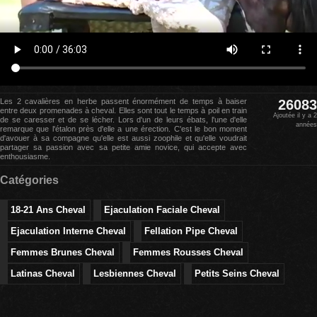
Les 2 cavalières en herbe passent énormément de temps à baiser
26083
entre deux promenades à cheval. Elles sont tout le temps à poil en train
Ajoutée il y a 2
de se caresser et de se lécher. Lors d'un de leurs ébats, l'une d'elle
années
remarque que l'étalon près d'elle a une érection. C'est le bon moment
d'avouer à sa compagne qu'elle est aussi zoophile et qu'elle voudrait
partager sa passion avec sa petite amie novice, qui accepte avec
enthousiasme.
Catégories
18-21 Ans Cheval
Ejaculation Faciale Cheval
Ejaculation Interne Cheval
Fellation Pipe Cheval
Femmes Brunes Cheval
Femmes Rousses Cheval
Latinas Cheval
Lesbiennes Cheval
Petits Seins Cheval