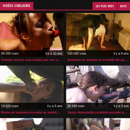
VIDÉOS SIMILAIRES
LES PLUS VUES
DATE
99 200 vues
il y a 10 ans
160 095 vues
il y a 8 ans
Femme rousse sexy baisée par son chien
Amatrice en levrette et inondée de sperme par son chien
19 620 vues
il y a 5 ans
36 190 vues
il y a 3 ans
Brune en manque envoyée au septième ciel par son cheval
Jeune demoiselle zoophile enculée par son cheval