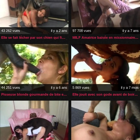
43 262 vues
il y a 2 ans
97 708 vues
il y a 7 ans
Elle se fait lécher par son chien qui finit par la sauter
MILF Amatrice baisée en missionnaire par son chien
44 251 vues
il y a 6 ans
5 869 vues
il y a 7 mois
Pisseuse blonde gourmande de bite et de sperme de cheval
Elle jouit avec son gode avant de boire le sperme de son cheval