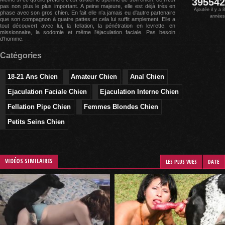
395542
pas non plus le plus important. A peine majeure, elle est déjà très en
Ajoutée il y a 8
phase avec son gros chien. En fait elle n'a jamais eu d'autre partenaire
années
que son compagnon à quatre pattes et cela lui suffit amplement. Elle a
tout découvert avec lui, la fellation, la pénétration en levrette, en
missionnaire, la sodomie et même l'éjaculation faciale. Pas besoin
d'homme.
Catégories
18-21 Ans Chien
Amateur Chien
Anal Chien
Ejaculation Faciale Chien
Ejaculation Interne Chien
Fellation Pipe Chien
Femmes Blondes Chien
Petits Seins Chien
VIDÉOS SIMILAIRES
LES PLUS VUES
DATE