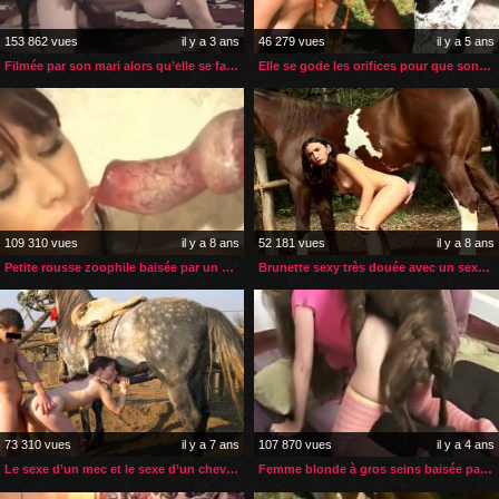
153 862 vues
il y a 3 ans
46 279 vues
il y a 5 ans
Filmée par son mari alors qu’elle se fait enculer par ses chiens
Elle se gode les orifices pour que son chien la nique à fond
109 310 vues
il y a 8 ans
52 181 vues
il y a 8 ans
Petite rousse zoophile baisée par un énorme chien
Brunette sexy très douée avec un sexe de cheval
73 310 vues
il y a 7 ans
107 870 vues
il y a 4 ans
Le sexe d’un mec et le sexe d’un cheval pour cette petite nana
Femme blonde à gros seins baisée par son boxer