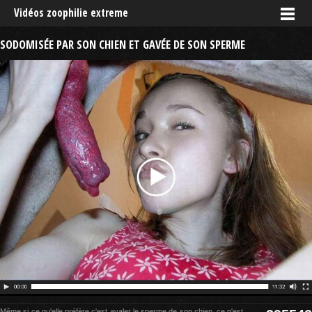
Vidéos zoophilie extreme
SODOMISÉE PAR SON CHIEN ET GAVÉE DE SON SPERME
Même si ce qu'elle préfère c'est avaler le sperme de son chien, ce n'est