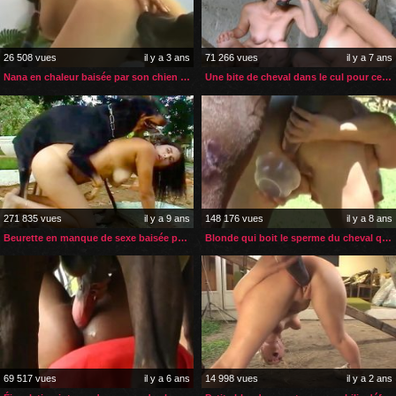
26 508 vues
il y a 3 ans
71 266 vues
il y a 7 ans
Nana en chaleur baisée par son chien plusieurs fois par jour
Une bite de cheval dans le cul pour cette MILF et sa jeune amie
271 835 vues
il y a 9 ans
148 176 vues
il y a 8 ans
Beurette en manque de sexe baisée par son chien
Blonde qui boit le sperme du cheval qui l’a enculée
69 517 vues
il y a 6 ans
14 998 vues
il y a 2 ans