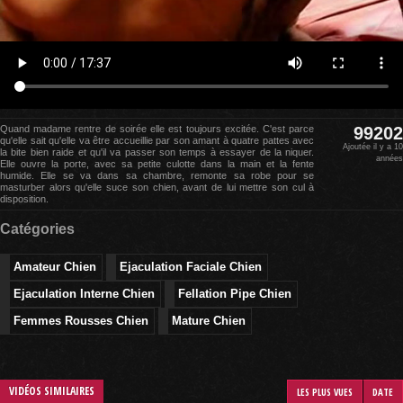
Quand madame rentre de soirée elle est toujours excitée. C'est parce
99202
qu'elle sait qu'elle va être accueillie par son amant à quatre pattes avec
Ajoutée il y a 10
la bite bien raide et qu'il va passer son temps à essayer de la niquer.
années
Elle ouvre la porte, avec sa petite culotte dans la main et la fente
humide. Elle se va dans sa chambre, remonte sa robe pour se
masturber alors qu'elle suce son chien, avant de lui mettre son cul à
disposition.
Catégories
Amateur Chien
Ejaculation Faciale Chien
Ejaculation Interne Chien
Fellation Pipe Chien
Femmes Rousses Chien
Mature Chien
VIDÉOS SIMILAIRES
LES PLUS VUES
DATE