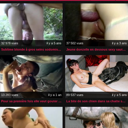
32 978 vues
il y a 5 ans
37 502 vues
il y a 3 ans
Sublime blonde à gros seins sodomisée par son cheval
Jeune donzelle en dessous sexy sautée par son gros chien
13 283 vues
il y a 1 an
89 537 vues
il y a 5 ans
Pour sa première fois elle veut gouter au sperme de son cheval
La bite de son chien dans sa chatte son cul et sa bouche