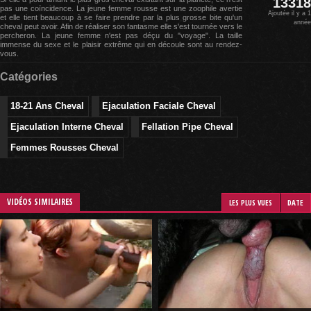
13318
pas une coïncidence. La jeune femme rousse est une zoophile avertie
Ajoutée il y a 1
et elle tient beaucoup à se faire prendre par la plus grosse bite qu'un
année
cheval peut avoir. Afin de réaliser son fantasme elle s'est tournée vers le
percheron. La jeune femme n'est pas déçu du "voyage". La taille
immense du sexe et le plaisir extrême qui en découle sont au rendez-
vous.
Catégories
18-21 Ans Cheval
Ejaculation Faciale Cheval
Ejaculation Interne Cheval
Fellation Pipe Cheval
Femmes Rousses Cheval
VIDÉOS SIMILAIRES
LES PLUS VUES
DATE