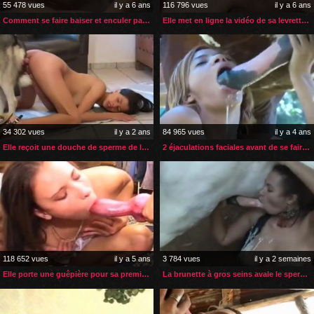
55 478 vues
il y a 6 ans
116 796 vues
il y a 6 ans
Comment se faire baiser et enculer par un cheval
Elle met en ligne la vidéo de sa levrette avec son chien
34 302 vues
il y a 2 ans
84 965 vues
il y a 4 ans
Elle reçoit une douche de sperme de la part de son husky
2 éjaculations faciales avant de se faire baiser par son cheval
118 652 vues
il y a 5 ans
3 784 vues
il y a 2 semaines
Elle porte une guêpière pour sa première fois avec un chien
La brunette à gros seins avale le sperme du poney qui l’a enculé