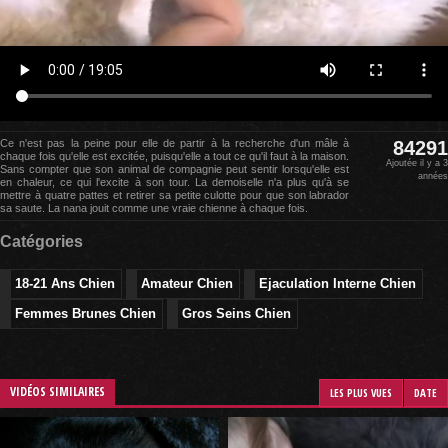
Ce n'est pas la peine pour elle de partir à la recherche d'un mâle à
84291
chaque fois qu'elle est excitée, puisqu'elle a tout ce qu'il faut à la maison.
Ajoutée il y a 3
Sans compter que son animal de compagnie peut sentir lorsqu'elle est
années
en chaleur, ce qui l'excite à son tour. La demoiselle n'a plus qu'à se
mettre à quatre pattes et retirer sa petite culotte pour que son labrador
sa saute. La nana jouit comme une vraie chienne à chaque fois.
Catégories
18-21 Ans Chien
Amateur Chien
Ejaculation Interne Chien
Femmes Brunes Chien
Gros Seins Chien
VIDÉOS SIMILAIRES
LES PLUS VUES
DATE