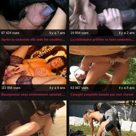
97 424 vues
il y a 7 ans
19 954 vues
il y a 2 ans
Après la sodomie elle vide les couilles de son chien
La châtelaine préfère se faire sodomiser par son cheval
111 956 vues
il y a 9 ans
63 067 vues
il y a 8 ans
Bourgeoise sexy entièrement satisfaite par son chien
Cowgirl zoophile baisée par son cheval