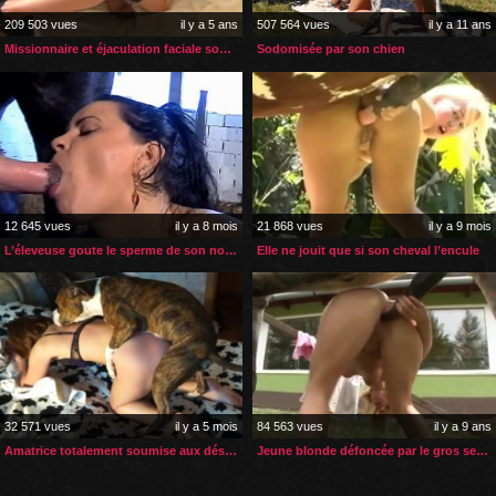
209 503 vues
il y a 5 ans
507 564 vues
il y a 11 ans
Missionnaire et éjaculation faciale son chien lui fait la totale
Sodomisée par son chien
12 645 vues
il y a 8 mois
21 868 vues
il y a 9 mois
L’éleveuse goute le sperme de son nouvel étalon
Elle ne jouit que si son cheval l’encule
32 571 vues
il y a 5 mois
84 563 vues
il y a 9 ans
Amatrice totalement soumise aux désirs de son chien
Jeune blonde défoncée par le gros sexe de son cheval