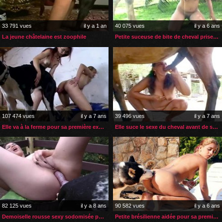
33 791 vues
il y a 1 an
40 075 vues
il y a 6 ans
La jeune châtelaine est zoophile
Petite suceuse de bite de cheval prise en levrette
107 474 vues
il y a 7 ans
39 496 vues
il y a 7 ans
Elle va à la ferme pour sa première expérience zoophile
Elle suce le sexe du cheval avant de se le mettre dans le cul
82 125 vues
il y a 8 ans
90 582 vues
il y a 6 ans
Demoiselle rousse sexy sodomisée par son chien
Petite brésilienne aidée pour sa première sodomie zoophile