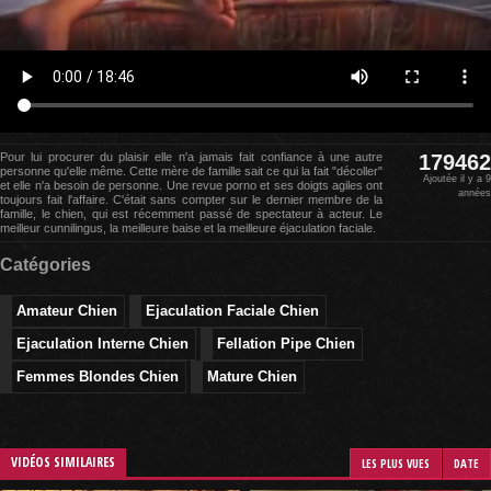
Pour lui procurer du plaisir elle n'a jamais fait confiance à une autre
179462
personne qu'elle même. Cette mère de famille sait ce qui la fait "décoller"
Ajoutée il y a 9
et elle n'a besoin de personne. Une revue porno et ses doigts agiles ont
années
toujours fait l'affaire. C'était sans compter sur le dernier membre de la
famille, le chien, qui est récemment passé de spectateur à acteur. Le
meilleur cunnilingus, la meilleure baise et la meilleure éjaculation faciale.
Catégories
Amateur Chien
Ejaculation Faciale Chien
Ejaculation Interne Chien
Fellation Pipe Chien
Femmes Blondes Chien
Mature Chien
VIDÉOS SIMILAIRES
LES PLUS VUES
DATE