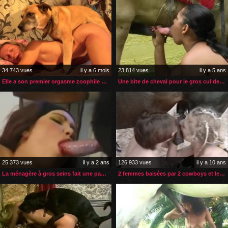
34 743 vues
il y a 6 mois
23 814 vues
il y a 5 ans
Elle a son premier orgasme zoophile avec un chien
Une bite de cheval pour le gros cul de la demoiselle
25 373 vues
il y a 2 ans
126 933 vues
il y a 10 ans
La ménagère à gros seins fait une pause zoophilie
2 femmes baisées par 2 cowboys et leur cheval