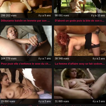
299 202 vues
il y a 9 ans
98 091 vues
il y a 10 ans
Débutante baisée en levrette par son chien
D’abord un gode puis la bite de son cheval
164 779 vues
il y a 7 ans
38 348 vues
il y a 2 ans
Pour jouir elle s’enfonce le sexe du cheval au maximum
La femme d’affaire sexy se fait sodomisée par son cheval
29 890 vues
il y a 3 ans
31 865 vues
il y a 3 ans