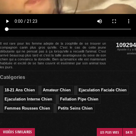
Il est rare pour les femme adepte de la zoophilie de se trouver un
109294
compagnon canin plus gros qu'elle. C'est le cas de cette jeune
Ajoutée il y a 8
débutante qui ne pensait pas à ça lorsqu'elle a recueilli l'animal. C'est
années
arrivé beaucoup plus tard et c'est la taille avantageuse du sexe de son
chien qui a convaincu la donzelle. Bien qu'amatrice elle est maintenant
habituée et excité de se faire couvrir et inséminer par son animal tous
les jours.
Catégories
18-21 Ans Chien
Amateur Chien
Ejaculation Faciale Chien
Ejaculation Interne Chien
Fellation Pipe Chien
Femmes Rousses Chien
Petits Seins Chien
VIDÉOS SIMILAIRES
LES PLUS VUES
DATE