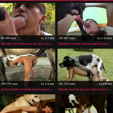
86 649 vues
il y a 7 ans
229 857 vues
il y a 10 ans
Elle aide son amie pour son 1er sexe et sperme de cheval
Amatrice niquée à quatre pattes par son chien
159 178 vues
il y a 9 ans
281 270 vues
il y a 8 ans
Jeune blonde zoophile baisée par son cheval
Blonde enculée par son chien après une bonne levrette