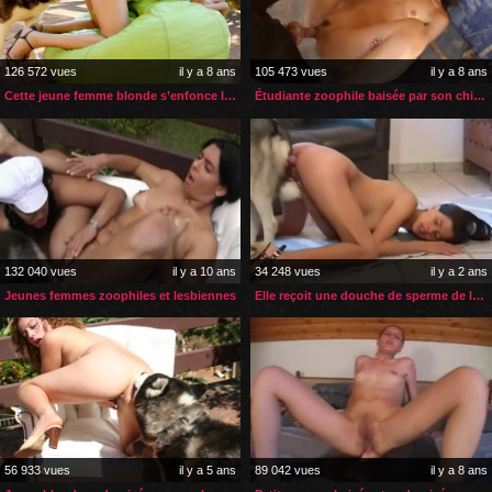
126 572 vues
il y a 8 ans
105 473 vues
il y a 8 ans
Cette jeune femme blonde s’enfonce le sexe de son husky
Étudiante zoophile baisée par son chien
132 040 vues
il y a 10 ans
34 248 vues
il y a 2 ans
Jeunes femmes zoophiles et lesbiennes
Elle reçoit une douche de sperme de la part de son husky
56 933 vues
il y a 5 ans
89 042 vues
il y a 8 ans