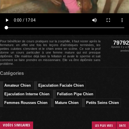
Pour bénéficier de cours pratiques sur la zoophilie, il faut rester après la
79792
fermeture. en effet une fois les leçons d'aérobiques terminées, les
Ajoutée il y a 8
petites culottes s'envolent et le chien entre en scène. Ce soir la prof
années
donne un cours particulier à une femme mature qui est presque
diplômée. Elle maitrise déjà bien la fellation et avale le sperme et sait
comment se faire prendre en missionnaire. Elle va être diplômée sans
problème.
Catégories
Amateur Chien
Ejaculation Faciale Chien
Ejaculation Interne Chien
Fellation Pipe Chien
Femmes Rousses Chien
Mature Chien
Petits Seins Chien
VIDÉOS SIMILAIRES
LES PLUS VUES
DATE