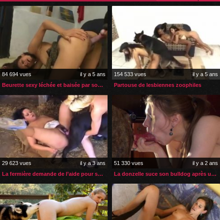
84 694 vues
il y a 5 ans
154 533 vues
il y a 5 ans
Beurette sexy léchée et baisée par son gros chien noir
Partouse de lesbiennes zoophiles
29 623 vues
il y a 3 ans
51 330 vues
il y a 2 ans
La fermière demande de l’aide pour se faire baiser par son chien
La donzelle suce son bulldog après une longue sodomie