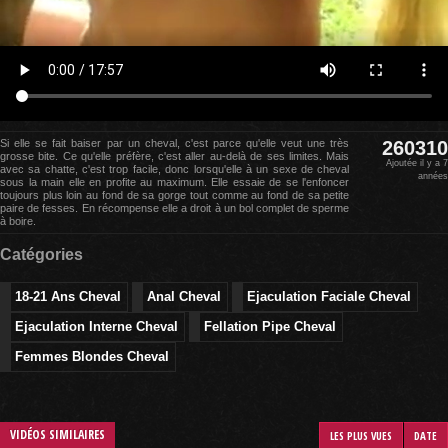
Si elle se fait baiser par un cheval, c'est parce qu'elle veut une très
260310
grosse bite. Ce qu'elle préfère, c'est aller au-delà de ses limites. Mais
Ajoutée il y a 7
avec sa chatte, c'est trop facile, donc lorsqu'elle à un sexe de cheval
années
sous la main elle en profite au maximum. Elle essaie de se l'enfoncer
toujours plus loin au fond de sa gorge tout comme au fond de sa petite
paire de fesses. En récompense elle a droit à un bol complet de sperme
à boire.
Catégories
18-21 Ans Cheval
Anal Cheval
Ejaculation Faciale Cheval
Ejaculation Interne Cheval
Fellation Pipe Cheval
Femmes Blondes Cheval
VIDÉOS SIMILAIRES
LES PLUS VUES
DATE