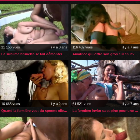
21 156 vues
il y a 3 ans
116 482 vues
il y a 7 ans
La sublime brunette se fait démonter la chatte par son cheval
Amatrice qui offre son gros cul en levrette à son chien
10 665 vues
il y a 2 ans
61 521 vues
il y a 7 ans
Quand la fermière veut du sperme elle va directement à la pompe
La fermière invite sa copine pour une séance de zoophilie