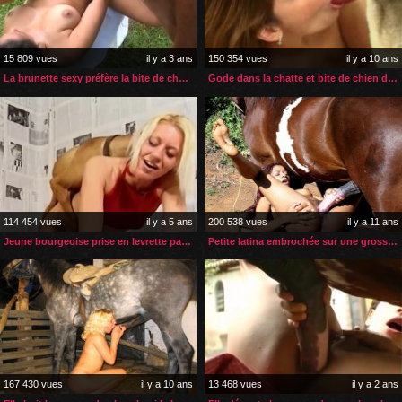
15 809 vues
il y a 3 ans
150 354 vues
il y a 10 ans
La brunette sexy préfère la bite de cheval pour son plaisir
Gode dans la chatte et bite de chien dans le cul
114 454 vues
il y a 5 ans
200 538 vues
il y a 11 ans
Jeune bourgeoise prise en levrette par son chien
Petite latina embrochée sur une grosse bite de cheval
167 430 vues
il y a 10 ans
13 468 vues
il y a 2 ans