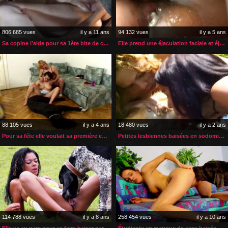
806 685 vues
il y a 11 ans
94 132 vues
il y a 5 ans
Sa copine l’aide pour sa 1ère bite de cheval
Elle prend une éjaculation faciale et éjaculation anale
88 105 vues
il y a 4 ans
18 480 vues
il y a 2 ans
Pour sa fête elle voulait sa première expérience zoophile
Petites lesbiennes baisées en sodomisée par leur chien
114 788 vues
il y a 8 ans
258 454 vues
il y a 10 ans
Elle va au parc pour se faire baiser par des chiens
Étudiante en manque de sexe baisée par son chien