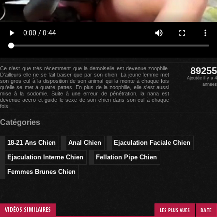
Ce n'est que très récemment que la demoiselle est devenue zoophile.
89255
D'ailleurs elle ne se fait baiser que par son chien. La jeune femme met
Ajoutée il y a 4
son gros cul à la disposition de son animal qui la monte à chaque fois
années
qu'elle se met à quatre pattes. En plus de la zoophilie, elle s'est aussi
mise à la sodomie. Suite à une erreur de pénétration, la nana est
devenue accro et guide le sexe de son chien dans son cul à chaque
fois.
Catégories
18-21 Ans Chien
Anal Chien
Ejaculation Faciale Chien
Ejaculation Interne Chien
Fellation Pipe Chien
Femmes Brunes Chien
VIDÉOS SIMILAIRES
LES PLUS VUES
DATE