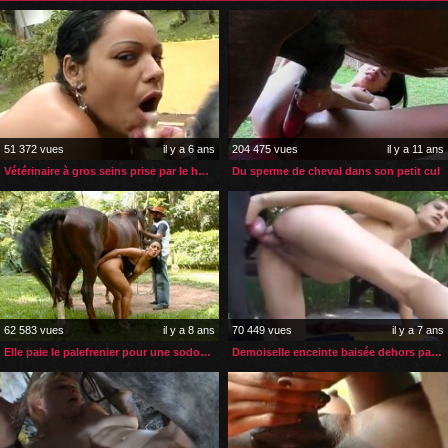
51 372 vues
il y a 6 ans
204 475 vues
il y a 11 ans
Vétérinaire à gros seins prise par le husky d’un client
Du sperme de cheval dans son petit cul
62 583 vues
il y a 8 ans
70 449 vues
il y a 7 ans
Elle paie le palefrenier pour une sodomie zoophile
Demoiselle enceinte baisée dehors par son gros chien