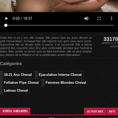
Cette fois-ci ça y est, elle craque. Elle passe tous les jours devant un
33170
petit cheval blanc. A chaque fois elle regarde son gros sexe avec envie.
Ajoutée il y a 3
Aujourd'hui elle se décide enfin à passer à la casserole. Elle a même
années
apporté des coussins pour être plus confortable pendant que l'animal la
baise. Bien qu'elle ne pense qu'à se faire inséminer, elle ne peut résister
aux plaisirs de la fellation et de la pénétration avant l'éjaculation.
Catégories
18-21 Ans Cheval
Ejaculation Interne Cheval
Fellation Pipe Cheval
Femmes Blondes Cheval
Latinas Cheval
VIDÉOS SIMILAIRES
LES PLUS VUES
DATE