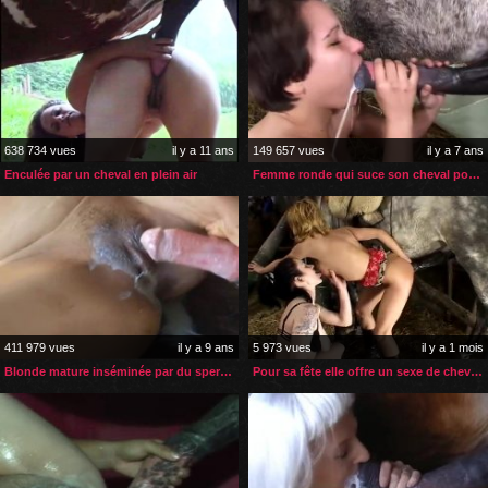
638 734 vues
il y a 11 ans
149 657 vues
il y a 7 ans
Enculée par un cheval en plein air
Femme ronde qui suce son cheval pour boire son sperme
411 979 vues
il y a 9 ans
5 973 vues
il y a 1 mois
Blonde mature inséminée par du sperme de poney
Pour sa fête elle offre un sexe de cheval à sa belle-mère