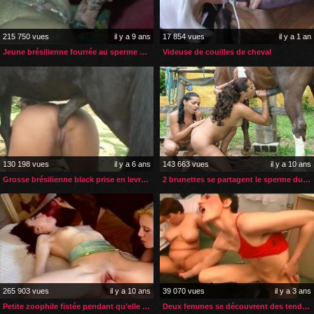
215 750 vues
il y a 9 ans
17 854 vues
il y a 1 an
Jeune brésilienne fourrée au sperme de cheval
Videuse de couilles de cheval
130 198 vues
il y a 6 ans
143 663 vues
il y a 10 ans
Grosse brésilienne black prise en levrette par son âne
2 brunettes se partagent le sperme du cheval
265 903 vues
il y a 10 ans
39 070 vues
il y a 3 ans
Petite zoophile fistée pendant qu’elle suce son chien
Deux femmes se découvrent des tendances lesbiennes et zoophiles