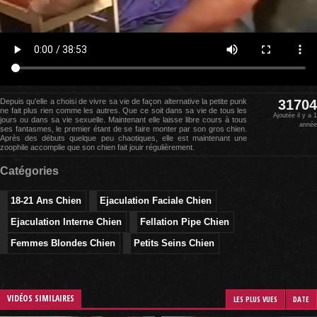
Depuis qu'elle a choisi de vivre sa vie de façon alternative la petite punk
31704
ne fait plus rien comme les autres. Que ce soit dans sa vie de tous les
Ajoutée il y a 1
jours ou dans sa vie sexuelle. Maintenant elle laisse libre cours à tous
année
ses fantasmes, le premier étant de se faire monter par son gros chien.
Après des débuts quelque peu chaotiques, elle est maintenant une
zoophile accomplie que son chien fait jouir régulièrement.
Catégories
18-21 Ans Chien
Ejaculation Faciale Chien
Ejaculation Interne Chien
Fellation Pipe Chien
Femmes Blondes Chien
Petits Seins Chien
VIDÉOS SIMILAIRES
LES PLUS VUES
DATE