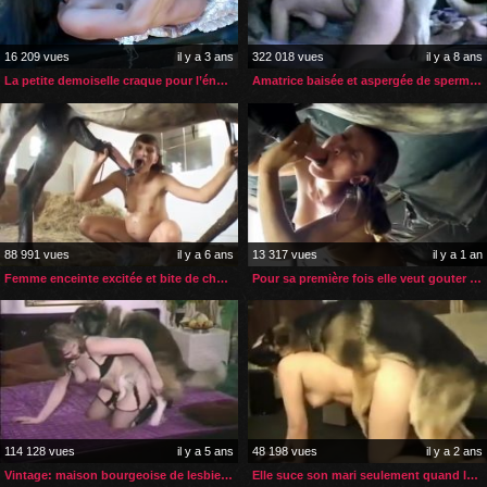
16 209 vues
il y a 3 ans
322 018 vues
il y a 8 ans
La petite demoiselle craque pour l’énorme sexe de son cheval
Amatrice baisée et aspergée de sperme par son chien
88 991 vues
il y a 6 ans
13 317 vues
il y a 1 an
Femme enceinte excitée et bite de cheval bien dure
Pour sa première fois elle veut gouter au sperme de son cheval
114 128 vues
il y a 5 ans
48 198 vues
il y a 2 ans
Vintage: maison bourgeoise de lesbiennes zoophiles
Elle suce son mari seulement quand le chien la prend en levrette