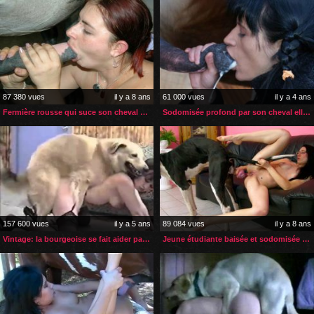
87 380 vues
il y a 8 ans
61 000 vues
il y a 4 ans
Fermière rousse qui suce son cheval pour du bon sexe
Sodomisée profond par son cheval elle boit son sperme
157 600 vues
il y a 5 ans
89 084 vues
il y a 8 ans
Vintage: la bourgeoise se fait aider par sa bonne avec le chien
Jeune étudiante baisée et sodomisée par son grand danois