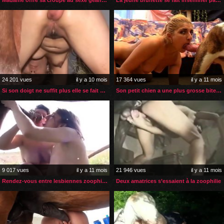
24 201 vues
il y a 10 mois
17 364 vues
il y a 11 mois
Si son doigt ne suffit plus elle se fait enculer par son cheval
Son petit chien a une plus grosse bite que celle de son mari
9 017 vues
il y a 11 mois
21 946 vues
il y a 11 mois
Rendez-vous entre lesbiennes zoophiles dans la prairie
Deux amatrices s’essaient à la zoophilie