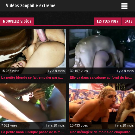
Vidéos zoophilie extreme
NOUVELLES VIDÉOS
LES PLUS VUES
DATE
15 237 vues
il y a 9 mois
32 157 vues
il y a 9 mois
La petite blonde se fait empaler par son cheval
Elle va dans sa cabane au fond du jardin pour de la zoophilie
7 521 vues
il y a 10 mois
16 433 vues
il y a 10 mois
La petite nana lubrique passe de la masturbation à la zoophilie
Une ménagère de moins de cinquante ans zoophile