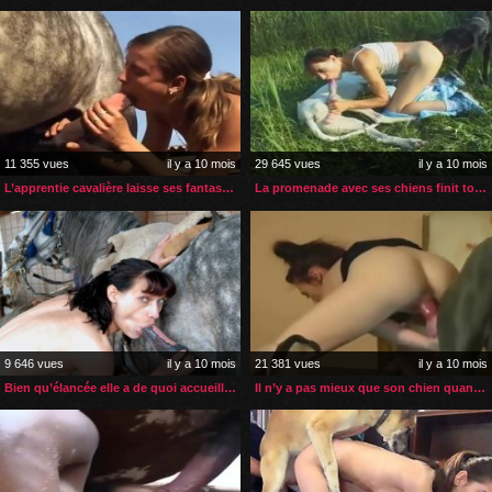
11 355 vues
il y a 10 mois
29 645 vues
il y a 10 mois
L’apprentie cavalière laisse ses fantasmes prendre le dessus
La promenade avec ses chiens finit toujours en partouse zoophile
9 646 vues
il y a 10 mois
21 381 vues
il y a 10 mois
Bien qu’élancée elle a de quoi accueillir la bite de son cheval
Il n’y a pas mieux que son chien quand elle a besoin de sexe