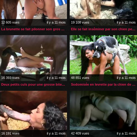
12 605 vues
il y a 11 mois
19 108 vues
il y a 11 mois
La brunette se fait pilonner son gros cul par son cheval
Elle se fait inséminer par son chien pendant la promenade
16 393 vues
il y a 11 mois
48 851 vues
il y a 11 mois
Deux petits culs pour une grosse bite de cheval
Sodomisée en levrette par la chien de sa copine
16 191 vues
il y a 11 mois
42 409 vues
il y a 11 mois