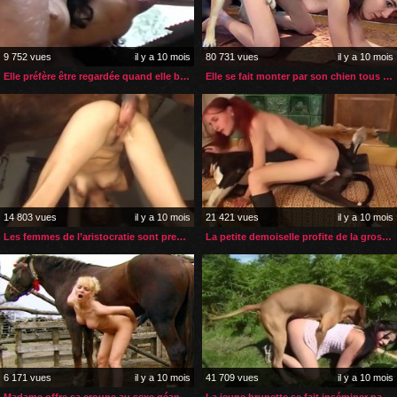
9 752 vues
il y a 10 mois
80 731 vues
il y a 10 mois
Elle préfère être regardée quand elle baise avec son cheval
Elle se fait monter par son chien tous les jours
14 803 vues
il y a 10 mois
21 421 vues
il y a 10 mois
Les femmes de l’aristocratie sont presque toutes zoophiles
La petite demoiselle profite de la grosse bite de son gros chien
6 171 vues
il y a 10 mois
41 709 vues
il y a 10 mois
Madame offre sa croupe au sexe géant de son cheval
La jeune brunette se fait inséminer par son gros chien