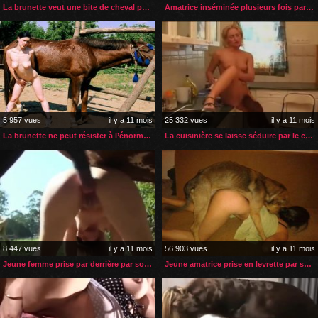
La brunette veut une bite de cheval pour son gros cul
Amatrice inséminée plusieurs fois par son labrador
5 957 vues
il y a 11 mois
25 332 vues
il y a 11 mois
La brunette ne peut résister à l’énorme sexe de son cheval
La cuisinière se laisse séduire par le chien de ses employeurs
8 447 vues
il y a 11 mois
56 903 vues
il y a 11 mois
Jeune femme prise par derrière par son cheval
Jeune amatrice prise en levrette par son chien