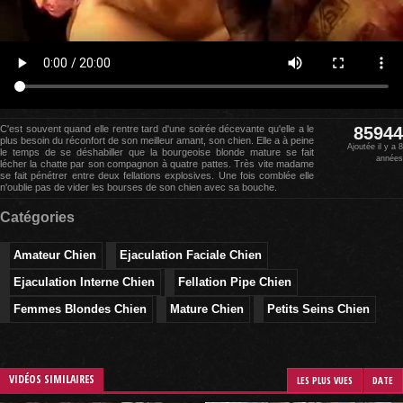
C'est souvent quand elle rentre tard d'une soirée décevante qu'elle a le
85944
plus besoin du réconfort de son meilleur amant, son chien. Elle a à peine
Ajoutée il y a 8
le temps de se déshabiller que la bourgeoise blonde mature se fait
années
lécher la chatte par son compagnon à quatre pattes. Très vite madame
se fait pénétrer entre deux fellations explosives. Une fois comblée elle
n'oublie pas de vider les bourses de son chien avec sa bouche.
Catégories
Amateur Chien
Ejaculation Faciale Chien
Ejaculation Interne Chien
Fellation Pipe Chien
Femmes Blondes Chien
Mature Chien
Petits Seins Chien
VIDÉOS SIMILAIRES
LES PLUS VUES
DATE