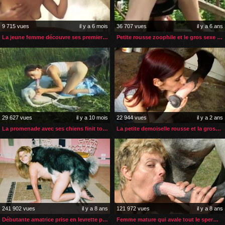
9 715 vues
il y a 6 mois
36 707 vues
il y a 6 ans
La jeune femme découvre ses premiers émois avec son cheval
Petite rousse zoophile et le gros sexe d’un cheval
29 627 vues
il y a 10 mois
22 944 vues
il y a 2 ans
La promenade avec ses chiens finit toujours en partouse zoophile
La petite demoiselle rousse et la grosse bite de cheval
241 902 vues
il y a 8 ans
121 972 vues
il y a 8 ans
Débutante amatrice prise en levrette par son chien
Femme mature qui avale tout le sperme de son cheval