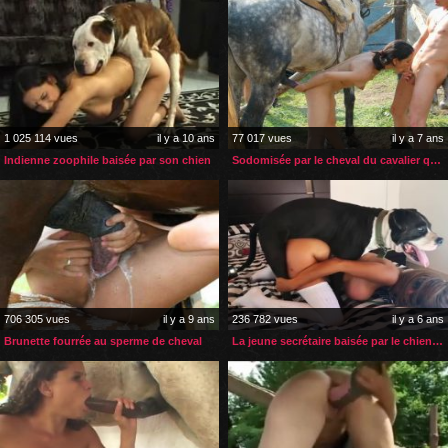
1 025 114 vues
il y a 10 ans
77 017 vues
il y a 7 ans
Indienne zoophile baisée par son chien
Sodomisée par le cheval du cavalier qu’elle suce
706 305 vues
il y a 9 ans
236 782 vues
il y a 6 ans
Brunette fourrée au sperme de cheval
La jeune secrétaire baisée par le chien de sa patronne