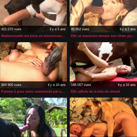
421 070 vues
il y a 5 ans
45 852 vues
il y a 2 ans
Mademoiselle est prise en missionnaire par son chien
Elle se masturbe devant son chien pour l’exciter
569 905 vues
il y a 10 ans
186 057 vues
il y a 10 ans
Femme à gros seins sodomisée par un cheval
Elle raffole de la bite de cheval