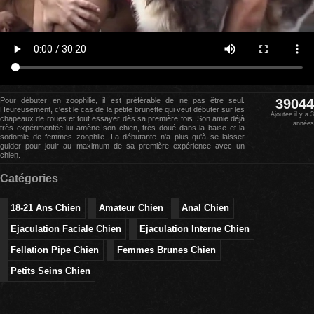
Pour débuter en zoophilie, il est préférable de ne pas être seul.
39044
Heureusement, c'est le cas de la petite brunette qui veut débuter sur les
Ajoutée il y a 3
chapeaux de roues et tout essayer dès sa première fois. Son amie déjà
années
très expérimentée lui amène son chien, très doué dans la baise et la
sodomie de femmes zoophile. La débutante n'a plus qu'à se laisser
guider pour jouir au maximum de sa première expérience avec un
chien.
Catégories
18-21 Ans Chien
Amateur Chien
Anal Chien
Ejaculation Faciale Chien
Ejaculation Interne Chien
Fellation Pipe Chien
Femmes Brunes Chien
Petits Seins Chien