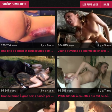
VIDÉOS SIMILAIRES
LES PLUS VUES
DATE
170 264 vues
il y a 9 ans
104 815 vues
il y a 9 ans
Une bite de chien et deux jeunes demoiselles
Jeune buveuse de sperme de cheval débutante
95 147 vues
il y a 4 ans
86 681 vues
il y a 7 ans
Grande brune à gros seins baisée par son chien dans un champ
Petite blonde à couettes qui fait se début en zoophilie