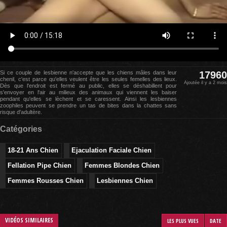
Si ce couple de lesbienne n'accepte que les chiens mâles dans leur
17960
chenil, c'est parce qu'elles veulent être les seules femelles des lieux.
Ajoutée il y a 2 mois
Dès que l'endroit est fermé au public, elles se déshabillent pour
s'envoyer en l'air au milieux des animaux qui viennent les baiser
pendant qu'elles se lèchent et se caressent. Ainsi les lesbiennes
zoophiles peuvent se prendre un tas de bites dans la chattes sans
risque d'adultère.
Catégories
18-21 Ans Chien
Ejaculation Faciale Chien
Fellation Pipe Chien
Femmes Blondes Chien
Femmes Rousses Chien
Lesbiennes Chien
VIDÉOS SIMILAIRES
LES PLUS VUES
DATE