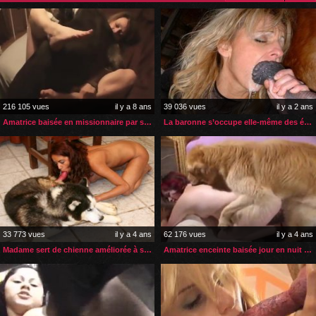
216 105 vues
il y a 8 ans
39 036 vues
il y a 2 ans
Amatrice baisée en missionnaire par son gros chien
La baronne s’occupe elle-même des étalons de son écurie
33 773 vues
il y a 4 ans
62 176 vues
il y a 4 ans
Madame sert de chienne améliorée à son husky
Amatrice enceinte baisée jour en nuit par son chien