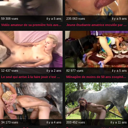
59 308 vues
il y a 5 ans
235 063 vues
il y a 9 ans
Vidéo amateur de sa première fois avec un sexe de cheval
Jeune étudiante amatrice enculée par son gros chien
12 437 vues
il y a 2 ans
82 977 vues
il y a 5 ans
Le seul qui arrive à la faire jouir c’est son chien
Ménagère de moins de 50 ans zoophile enculée par son chien
34 173 vues
il y a 4 ans
203 452 vues
il y a 11 ans