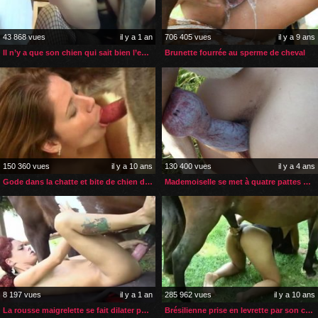
43 868 vues
il y a 1 an
706 405 vues
il y a 9 ans
Il n’y a que son chien qui sait bien l’enculer et la faire jouir
Brunette fourrée au sperme de cheval
150 360 vues
il y a 10 ans
130 400 vues
il y a 4 ans
Gode dans la chatte et bite de chien dans le cul
Mademoiselle se met à quatre pattes pour son chien
8 197 vues
il y a 1 an
285 962 vues
il y a 10 ans
La rousse maigrelette se fait dilater par le sexe de son cheval
Brésilienne prise en levrette par son cheval