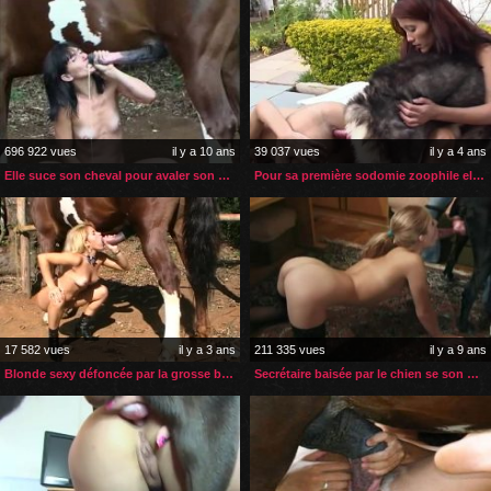
696 922 vues
il y a 10 ans
39 037 vues
il y a 4 ans
Elle suce son cheval pour avaler son sperme
Pour sa première sodomie zoophile elle fait appel à une amie
17 582 vues
il y a 3 ans
211 335 vues
il y a 9 ans
Blonde sexy défoncée par la grosse bite de son cheval
Secrétaire baisée par le chien se son patron