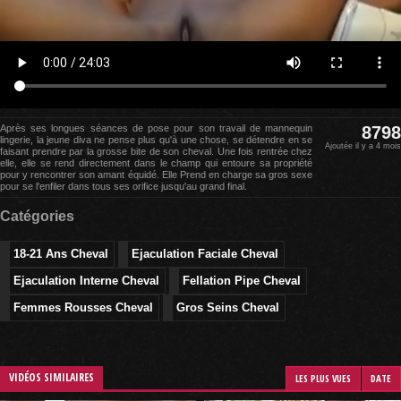
Après ses longues séances de pose pour son travail de mannequin
8798
lingerie, la jeune diva ne pense plus qu'à une chose, se détendre en se
Ajoutée il y a 4 mois
faisant prendre par la grosse bite de son cheval. Une fois rentrée chez
elle, elle se rend directement dans le champ qui entoure sa propriété
pour y rencontrer son amant équidé. Elle Prend en charge sa gros sexe
pour se l'enfiler dans tous ses orifice jusqu'au grand final.
Catégories
18-21 Ans Cheval
Ejaculation Faciale Cheval
Ejaculation Interne Cheval
Fellation Pipe Cheval
Femmes Rousses Cheval
Gros Seins Cheval
VIDÉOS SIMILAIRES
LES PLUS VUES
DATE