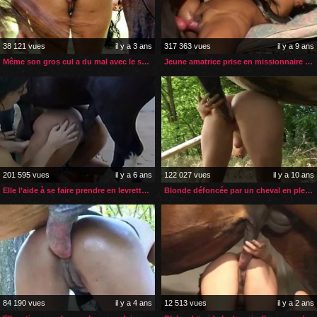
38 121 vues
il y a 3 ans
317 363 vues
il y a 9 ans
Même son gros cul a du mal avec le sexe de son cheval
Jeune amatrice prise en missionnaire par son chien
201 595 vues
il y a 6 ans
122 027 vues
il y a 10 ans
Elle l’aide à se faire prendre en levrette par un poney
Blonde défoncée par un cheval en plein air
84 190 vues
il y a 4 ans
12 513 vues
il y a 2 ans