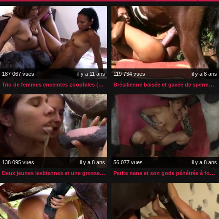
187 067 vues
il y a 11 ans
119 734 vues
il y a 8 ans
Trio de femmes enceintes zoophiles (suite)
Brésilienne baisée et gavée de sperme par son cheval
138 095 vues
il y a 8 ans
56 077 vues
il y a 8 ans
Deux jeunes lesbiennes et une grosse bite de cheval
Petite nana et son gode pénétrée à fond par un cheval