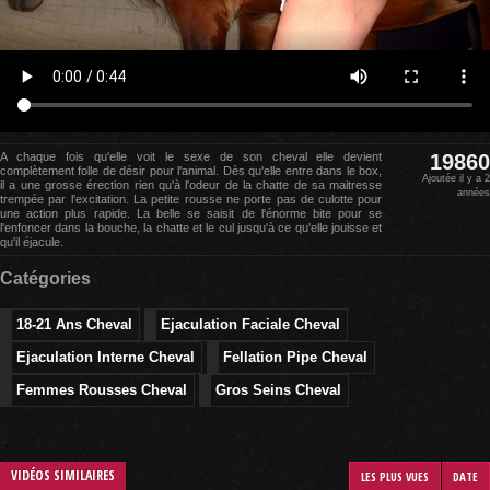
A chaque fois qu'elle voit le sexe de son cheval elle devient
19860
complètement folle de désir pour l'animal. Dès qu'elle entre dans le box,
Ajoutée il y a 2
il a une grosse érection rien qu'à l'odeur de la chatte de sa maitresse
années
trempée par l'excitation. La petite rousse ne porte pas de culotte pour
une action plus rapide. La belle se saisit de l'énorme bite pour se
l'enfoncer dans la bouche, la chatte et le cul jusqu'à ce qu'elle jouisse et
qu'il éjacule.
Catégories
18-21 Ans Cheval
Ejaculation Faciale Cheval
Ejaculation Interne Cheval
Fellation Pipe Cheval
Femmes Rousses Cheval
Gros Seins Cheval
VIDÉOS SIMILAIRES
LES PLUS VUES
DATE