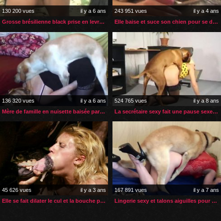
130 200 vues
il y a 6 ans
243 951 vues
il y a 4 ans
Grosse brésilienne black prise en levrette par son âne
Elle baise et suce son chien pour se délecter de son sperme
136 320 vues
il y a 6 ans
524 765 vues
il y a 8 ans
Mère de famille en nuisette baisée par son chien
La secrétaire sexy fait une pause sexe zoophile
45 626 vues
il y a 3 ans
167 891 vues
il y a 7 ans
Elle se fait dilater le cul et la bouche par le sexe d’un cheval
Lingerie sexy et talons aiguilles pour sexe zoophile