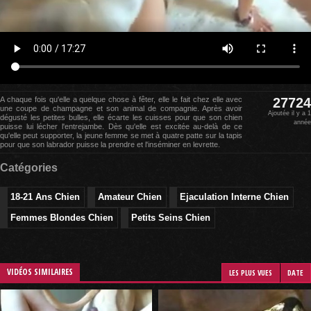
A chaque fois qu'elle a quelque chose à fêter, elle le fait chez elle avec
27724
une coupe de champagne et son animal de compagnie. Après avoir
Ajoutée il y a 1
dégusté les petites bulles, elle écarte les cuisses pour que son chien
année
puisse lui lécher l'entrejambe. Dès qu'elle est excitée au-delà de ce
qu'elle peut supporter, la jeune femme se met à quatre patte sur la tapis
pour que son labrador puisse la prendre et l'inséminer en levrette.
Catégories
18-21 Ans Chien
Amateur Chien
Ejaculation Interne Chien
Femmes Blondes Chien
Petits Seins Chien
VIDÉOS SIMILAIRES
LES PLUS VUES
DATE