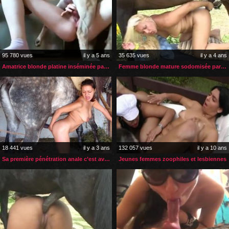
95 780 vues
il y a 5 ans
35 635 vues
il y a 4 ans
Amatrice blonde platine inséminée par ses deux chiens
Femme blonde mature sodomisée par son cheval dans son jardin
18 441 vues
il y a 3 ans
132 057 vues
il y a 10 ans
Sa première pénétration anale c’est avec la bite de son cheval
Jeunes femmes zoophiles et lesbiennes