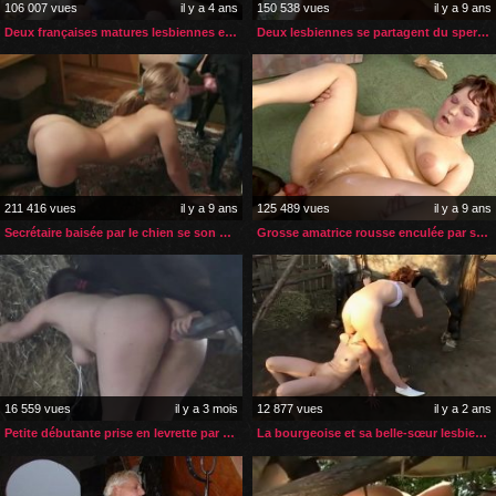
106 007 vues
il y a 4 ans
150 538 vues
il y a 9 ans
Deux françaises matures lesbiennes et zoophiles
Deux lesbiennes se partagent du sperme de cheval
211 416 vues
il y a 9 ans
125 489 vues
il y a 9 ans
Secrétaire baisée par le chien se son patron
Grosse amatrice rousse enculée par son chien
16 559 vues
il y a 3 mois
12 877 vues
il y a 2 ans
Petite débutante prise en levrette par son cheval
La bourgeoise et sa belle-sœur lesbienne essaient la zoophilie