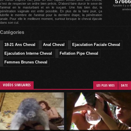
57666
c'est de respecter un ordre bien précis. D'abord faire durcir le sexe de
Ajoutée il y a 4
l'animal en le masturbant et en le suçant. Une fois bien dur, la
années
pénétration vaginale est enfin possible. En plus de la faire jouir, ça
lubrifie le membre de l'animal pour la dernière étape, la pénétration
anale. Pour elle le meilleure moment, surtout lorsque le cheval éjacule
dans son cul.
Catégories
18-21 Ans Cheval
Anal Cheval
Ejaculation Faciale Cheval
Ejaculation Interne Cheval
Fellation Pipe Cheval
Femmes Brunes Cheval
VIDÉOS SIMILAIRES
LES PLUS VUES
DATE