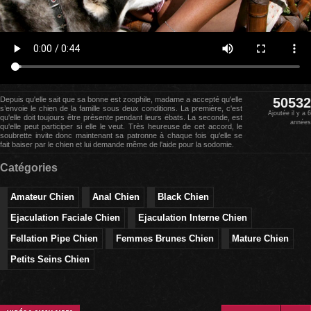
Depuis qu'elle sait que sa bonne est zoophile, madame a accepté qu'elle
50532
s’envoie le chien de la famille sous deux conditions. La première, c'est
Ajoutée il y a 6
qu'elle doit toujours être présente pendant leurs ébats. La seconde, est
années
qu'elle peut participer si elle le veut. Très heureuse de cet accord, le
soubrette invite donc maintenant sa patronne à chaque fois qu'elle se
fait baiser par le chien et lui demande même de l'aide pour la sodomie.
Catégories
Amateur Chien
Anal Chien
Black Chien
Ejaculation Faciale Chien
Ejaculation Interne Chien
Fellation Pipe Chien
Femmes Brunes Chien
Mature Chien
Petits Seins Chien