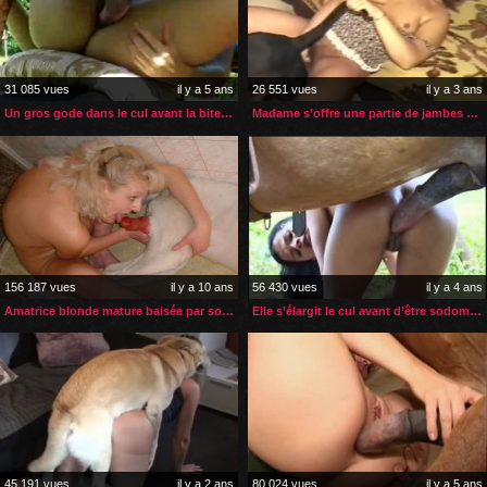
31 085 vues
il y a 5 ans
26 551 vues
il y a 3 ans
Un gros gode dans le cul avant la bite de son cheval
Madame s’offre une partie de jambes en l’air avec son chien
156 187 vues
il y a 10 ans
56 430 vues
il y a 4 ans
Amatrice blonde mature baisée par son chien
Elle s’élargit le cul avant d’être sodomisée par son cheval
45 191 vues
il y a 2 ans
80 024 vues
il y a 5 ans