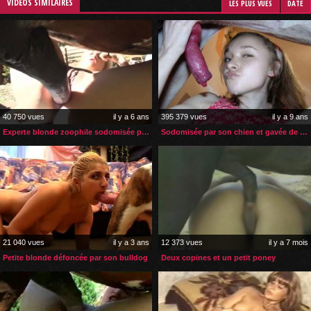
VIDÉOS SIMILAIRES
LES PLUS VUES
DATE
40 750 vues
il y a 6 ans
395 379 vues
il y a 9 ans
Experte blonde zoophile sodomisée par son cheval
Sodomisée par son chien et gavée de son sperme
21 040 vues
il y a 3 ans
12 373 vues
il y a 7 mois
Petite blonde défoncée par son bulldog
Deux copines et un petit poney