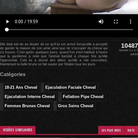
Elle était loin de se douter de ce qu'il lui est arrivé lorsqu'elle a accepté
10487
de garder la maison de son amie ainsi que de s'occuper du cheval qui
Ajoutée il y a 1
s'y trouve. C'est après quelques jours, quand l'un s'est habitué à l'autre
année
que la gardienne a noté que l'animal bandait à chaque fois qu'elle
l'approchait. Cela lui a donné des idées qu'elle a vite concrétisé.
Maintenant la belle brune se fait sauter par l'étalon tous les jours.
Catégories
18-21 Ans Cheval
Ejaculation Faciale Cheval
Ejaculation Interne Cheval
Fellation Pipe Cheval
Femmes Brunes Cheval
Gros Seins Cheval
VIDÉOS SIMILAIRES
LES PLUS VUES
DATE