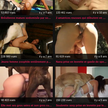
53 893 vues
il y a 7 ans
133 461 vues
il y a 10 ans
Brésilienne mature sodomisée par son husky sur sa terrasse
2 amatrices rousses qui débutent en zoophilie
228 980 vues
il y a 7 ans
81 619 vues
il y a 8 ans
Jeune femme zoophile entièrement pénétrée par son cheval
Nana prise en levrette et gavée de sperme de cheval
98 403 vues
il y a 2 ans
150 239 vues
il y a 5 ans
Elle met ses gros seins et son gros cul au service de son chien
Soubrette sexy prise en levrette par le chien de sa patronne