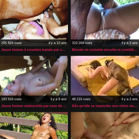
205 824 vues
il y a 10 ans
310 268 vues
il y a 9 ans
Jeune femme à couettes baisée par son cheval
Blonde en nuisette enculée et comblée par un étalon
183 916 vues
il y a 9 ans
46 215 vues
il y a 2 ans
Jeune femme embrochée par sexe de son cheval
Dès qu’elle se masturbe son chien vient prendre la relève