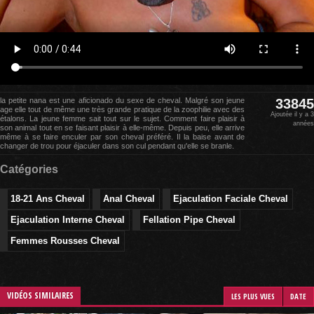
la petite nana est une aficionado du sexe de cheval. Malgré son jeune
33845
age elle tout de même une très grande pratique de la zoophilie avec des
Ajoutée il y a 3
étalons. La jeune femme sait tout sur le sujet. Comment faire plaisir à
années
son animal tout en se faisant plaisir à elle-même. Depuis peu, elle arrive
même à se faire enculer par son cheval préféré. Il la baise avant de
changer de trou pour éjaculer dans son cul pendant qu'elle se branle.
Catégories
18-21 Ans Cheval
Anal Cheval
Ejaculation Faciale Cheval
Ejaculation Interne Cheval
Fellation Pipe Cheval
Femmes Rousses Cheval
VIDÉOS SIMILAIRES
LES PLUS VUES
DATE