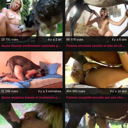
19 791 vues
il y a 1 an
88 978 vues
il y a 6 ans
Jeune blonde entièrement satisfaite par son husky
Femme enceinte excitée et bite de cheval bien dure
11 246 vues
il y a 3 semaines
454 993 vues
il y a 10 ans
Jeune amatrice baisée et inséminée par son gros chien
Femme zoophile enculée par son cheval