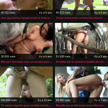
45 511 vues
il y a 5 ans
85 272 vues
il y a 8 ans
Une éjaculation faciale avant le sexe avec son cheval
Jeune demoiselle sodomisée debout par son cheval
32 833 vues
il y a 4 ans
51 530 vues
il y a 3 ans
Elle se s’introduit chez sa voisine pour baiser son cheval
Enculée par le cheval et baisée par son propriétaire
546 834 vues
il y a 10 ans
69 992 vues
il y a 7 ans
En talons aiguille pour se faire enculer par son cheval
Blonde qui se fait payer pour être enculée par un chien