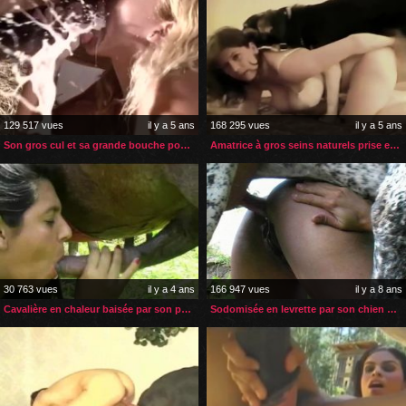
129 517 vues
il y a 5 ans
168 295 vues
il y a 5 ans
Son gros cul et sa grande bouche pour énorme bite de cheval
Amatrice à gros seins naturels prise en levrette par son chien
30 763 vues
il y a 4 ans
166 947 vues
il y a 8 ans
Cavalière en chaleur baisée par son petit cheval en rut
Sodomisée en levrette par son chien dans un parc