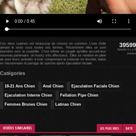
Ces deux copines ont beaucoup de choses en commun. L'une d'elle
39599
aimant le sexe sous toutes ses formes. Récemment elles se sont
Ajoutée il y a 6
tournées vers la zoophilie. C'est même en couple qu'elles accueil leur
années
nouveau partenaire: un husky très affectueux. Elles se rendent en plein
air pour leurs activités à trois comprenant la sodomie en levrette, baise
en missionnaire et partage de sperme après éjaculation faciale.
Catégories
18-21 Ans Chien
Anal Chien
Ejaculation Faciale Chien
Ejaculation Interne Chien
Fellation Pipe Chien
Femmes Brunes Chien
Latinas Chien
VIDÉOS SIMILAIRES
LES PLUS VUES
DATE