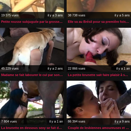
19 375 vues
il y a 3 ans
38 738 vues
il y a 5 ans
Petite rousse subjuguée par la grosse bite de son chien
Elle va au Brésil pour sa première fois avec un cheval
45 229 vues
il y a 2 ans
22 866 vues
il y a 1 an
Madame se fait labourer le cul par son labrador
La petite brunette sait faire plaisir à son chien
7 804 vues
il y a 1 an
86 394 vues
il y a 9 ans
La brunette en dessous sexy se fait démonter par son cheval
Couple de lesbiennes amoureuses et un sexe de cheval