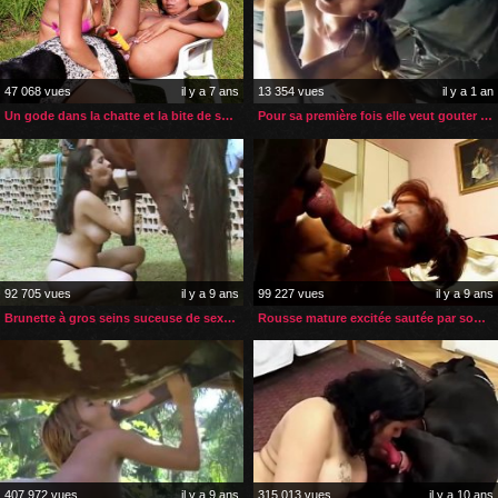
47 068 vues
il y a 7 ans
13 354 vues
il y a 1 an
Un gode dans la chatte et la bite de son chien dans le cul
Pour sa première fois elle veut gouter au sperme de son cheval
92 705 vues
il y a 9 ans
99 227 vues
il y a 9 ans
Brunette à gros seins suceuse de sexe de cheval
Rousse mature excitée sautée par son chien
407 972 vues
il y a 9 ans
315 013 vues
il y a 10 ans