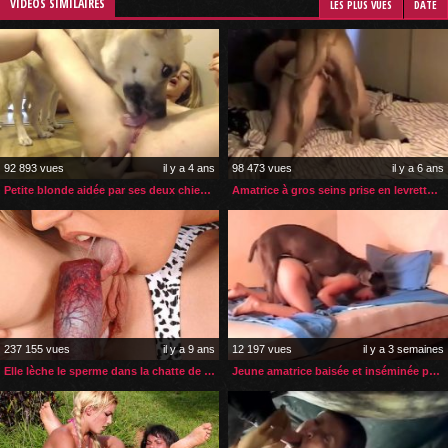
VIDÉOS SIMILAIRES
LES PLUS VUES
DATE
92 893 vues
il y a 4 ans
98 473 vues
il y a 6 ans
Petite blonde aidée par ses deux chiens pour son orgasme anal
Amatrice à gros seins prise en levrette par son chien
237 155 vues
il y a 9 ans
12 197 vues
il y a 3 semaines
Elle lèche le sperme dans la chatte de sa copine
Jeune amatrice baisée et inséminée par son gros chien