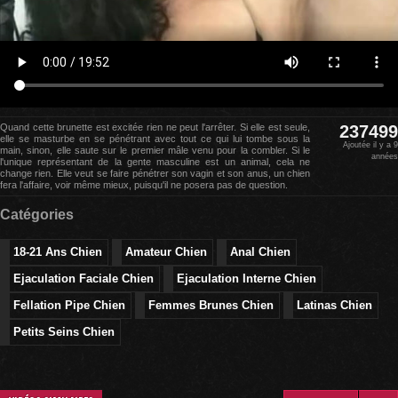
Quand cette brunette est excitée rien ne peut l'arrêter. Si elle est seule,
237499
elle se masturbe en se pénétrant avec tout ce qui lui tombe sous la
Ajoutée il y a 9
main, sinon, elle saute sur le premier mâle venu pour la combler. Si le
années
l'unique représentant de la gente masculine est un animal, cela ne
change rien. Elle veut se faire pénétrer son vagin et son anus, un chien
fera l'affaire, voir même mieux, puisqu'il ne posera pas de question.
Catégories
18-21 Ans Chien
Amateur Chien
Anal Chien
Ejaculation Faciale Chien
Ejaculation Interne Chien
Fellation Pipe Chien
Femmes Brunes Chien
Latinas Chien
Petits Seins Chien