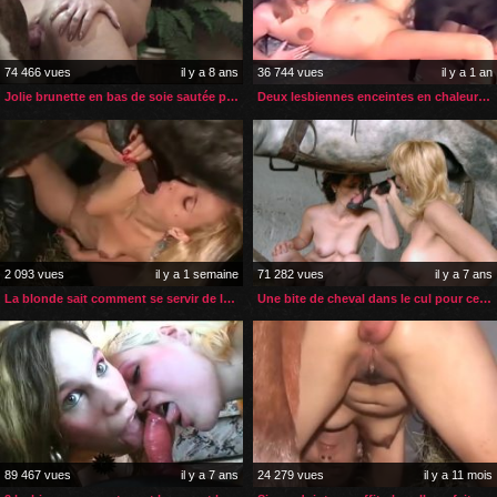
74 466 vues
il y a 8 ans
36 744 vues
il y a 1 an
Jolie brunette en bas de soie sautée par son chien
Deux lesbiennes enceintes en chaleur soulagées par leur chien
2 093 vues
il y a 1 semaine
71 282 vues
il y a 7 ans
La blonde sait comment se servir de la grosse bite de son poney
Une bite de cheval dans le cul pour cette MILF et sa jeune amie
89 467 vues
il y a 7 ans
24 279 vues
il y a 11 mois