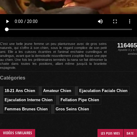
C'est une belle jeune femme un peu plantureuse avec de gros seins
116465
naturels, qui s'offre à son chien, sous le regard complice de son petit
Ajoutée il y a 7
ami. Elle a les cuisses écartées et l'animal enchaine cunnilingus et
années
anulingus, avant que la demoiselle nouvellement zoophile fasse une pipe
au chien. Une fois les préliminaires terminés la nana se fait démonter la
chatte dans toutes les positions, allant même jusqu'à la branlette
espagnole.
Catégories
18-21 Ans Chien
Amateur Chien
Ejaculation Faciale Chien
Ejaculation Interne Chien
Fellation Pipe Chien
Femmes Brunes Chien
Gros Seins Chien
VIDÉOS SIMILAIRES
LES PLUS VUES
DATE