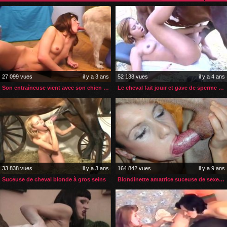
27 099 vues
il y a 3 ans
52 138 vues
il y a 4 ans
Son entraîneuse vient avec son chien en guise de récompense xxx
Le cheval fait jouir et gave de sperme la petite blonde
33 838 vues
il y a 3 ans
164 842 vues
il y a 9 ans
Suceuse de cheval blonde à gros seins
Blondinette amatrice suceuse de sexe de chien