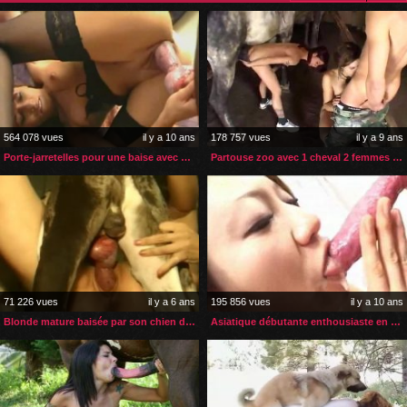
564 078 vues
il y a 10 ans
178 757 vues
il y a 9 ans
Porte-jarretelles pour une baise avec son chien
Partouse zoo avec 1 cheval 2 femmes et 1 homme
71 226 vues
il y a 6 ans
195 856 vues
il y a 10 ans
Blonde mature baisée par son chien dans l’étable
Asiatique débutante enthousiaste en zoophilie