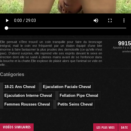
Elle pensait s'être trouvé un coin tranquille pour faire du bronzage
9915
intégral, mail le coin est fréquenté par un étalon équipé d'une bite
Ajoutée il y a 2
énorme à faire fantasmer la plus prudes des demoiselle (ce qu'elle n'est
années
pas). D'abord surprise, elle reprend vite ses esprits devant le sexe en
érection dont elle se saisit à pleines mains avant de se l'enfoncer dans
la bouche et la chatte.Elle explose de plaisir alors que l'animal se vide en
elle.
Catégories
18-21 Ans Cheval
Ejaculation Faciale Cheval
Ejaculation Interne Cheval
Fellation Pipe Cheval
Femmes Rousses Cheval
Petits Seins Cheval
VIDÉOS SIMILAIRES
LES PLUS VUES
DATE