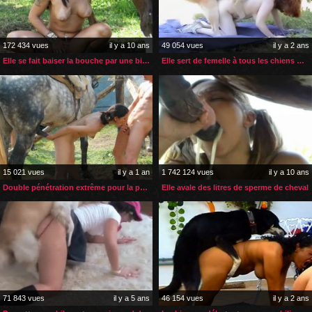
172 434 vues
il y a 10 ans
49 054 vues
il y a 2 ans
Elle se fait baiser la bouche par une bite de cheval
Elle sert de femelle à tous les chiens de son quartier
15 021 vues
il y a 1 an
1 742 124 vues
il y a 10 ans
Double pénétration extrême pour la petite brunette zoophile
Elle avale des litres de sperme de cheval
71 843 vues
il y a 5 ans
46 154 vues
il y a 2 ans