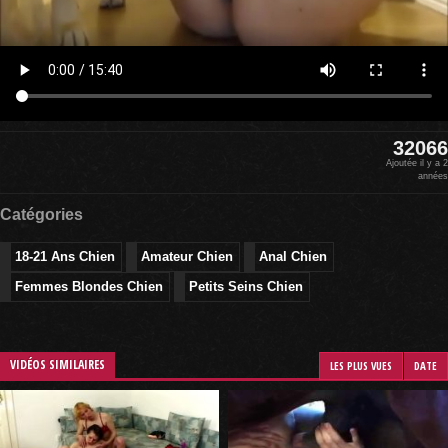
32066
Ajoutée il y a 2
années
Catégories
18-21 Ans Chien
Amateur Chien
Anal Chien
Femmes Blondes Chien
Petits Seins Chien
VIDÉOS SIMILAIRES
LES PLUS VUES
DATE