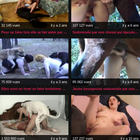
32 145 vues
il y a 2 ans
107 127 vues
il y a 6 ans
Pour sa 1ière fois elle se fait aider par sa copine zoophile
Sodomisée par son cheval qui éjacule dans son cul
75 609 vues
il y a 3 ans
85 062 vues
il y a 8 ans
Elles vont en foret se faire inséminer par les chiens du voisin
Jeune bourgeoise sodomisée par son nouvel étalon
1 553 860 vues
il y a 8 ans
137 237 vues
il y a 10 ans