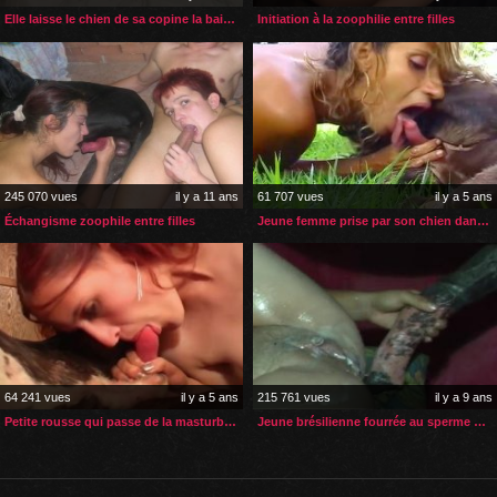
Elle laisse le chien de sa copine la baiser à fond
Initiation à la zoophilie entre filles
245 070 vues
il y a 11 ans
61 707 vues
il y a 5 ans
Échangisme zoophile entre filles
Jeune femme prise par son chien dans son jardin
64 241 vues
il y a 5 ans
215 761 vues
il y a 9 ans
Petite rousse qui passe de la masturbation à la zoophilie
Jeune brésilienne fourrée au sperme de cheval