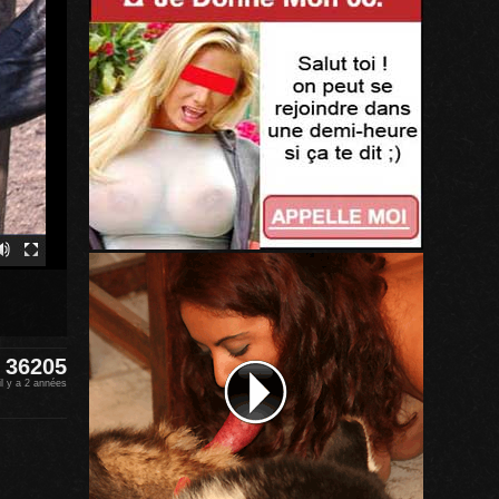
36205
il y a 2 années