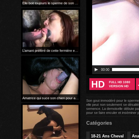
Elle boit toujours le sperme de son chien avant la monte
18 081 vues
il y a 2 mois
L’amant préféré de cette fermière est son énorme cheval
84 372 vues
il y a 8 ans
HD
FULL HD 1080
VERSION HD
Amatrice qui suce son chien pour avaler son sperme
Son gout immodéré pour le sperme 
133 479 vues
il y a 8 ans
elle peut non seulement se désaltér
semence. La demoiselle débute par u
pour se faire enculer et inséminer 
Catégories
18-21 Ans Cheval
Ana