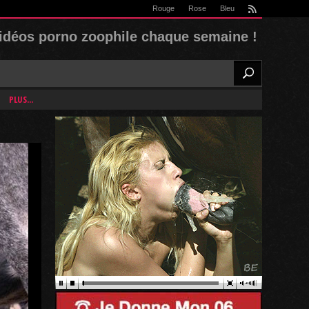
Rouge
Rose
Bleu
rss
idéos porno zoophile chaque semaine !
PLUS...