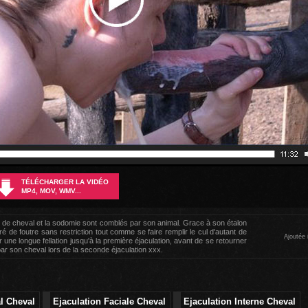
TÉLÉCHARGER LA VIDÉO
MP4, MOV, WMV...
de cheval et la sodomie sont comblés par son animal. Grace à son étalon
é de foutre sans restriction tout comme se faire remplir le cul d'autant de
Ajoutée 
ne longue fellation jusqu'à la première éjaculation, avant de se retourner
par son cheval lors de la seconde éjaculation xxx.
l Cheval
Ejaculation Faciale Cheval
Ejaculation Interne Cheval