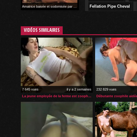
Fellation Pipe Cheval
Amatrice baisée et sodomisée par son rottweiler
89 878 vues
il y a 3 ans
VIDÉOS SIMILAIRES
7 645 vues
il y a 2 semaines
232 829 vues
La jeune employée de la ferme est zoophile