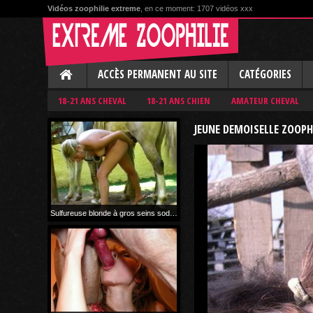
Vidéos zoophilie extreme
, en ce moment: 1707 vidéos xxx
ACCÈS PERMANENT AU SITE
CATÉGORIES
18-21 ANS CHEVAL
18-21 ANS CHIEN
AMATEUR CHEVAL
JEUNE DEMOISELLE ZOOPH
Sulfureuse blonde à gros seins sodomisée par son étalon
14 781 vues
il y a 2 ans