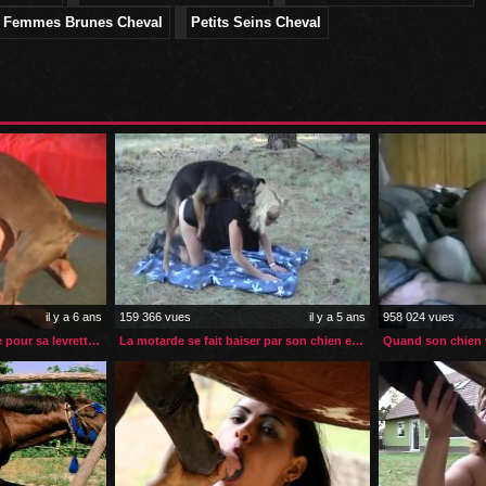
Femmes Brunes Cheval
Petits Seins Cheval
il y a 6 ans
159 366 vues
il y a 5 ans
958 024 vues
Débutante zoophile aidée pour sa levrette avec son chien
La motarde se fait baiser par son chien en plein air