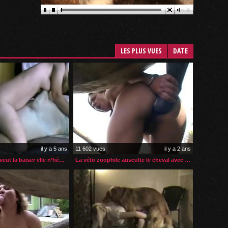
LES PLUS VUES
DATE
il y a 5 ans
11 602 vues
il y a 2 ans
Quand son chien veut la baiser elle n’hésite pas
La véto zoophile ausculte le cheval avec tous ses orifices