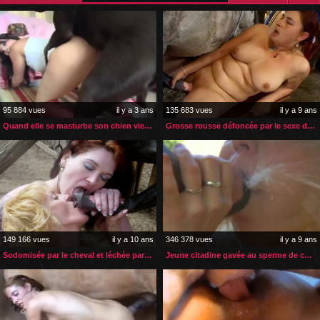
95 884 vues
il y a 3 ans
135 683 vues
il y a 9 ans
Quand elle se masturbe son chien vient l’aider à la faire jouir
Grosse rousse défoncée par le sexe de son cheval
149 166 vues
il y a 10 ans
346 378 vues
il y a 9 ans
Sodomisée par le cheval et léchée par sa copine
Jeune citadine gavée au sperme de cheval