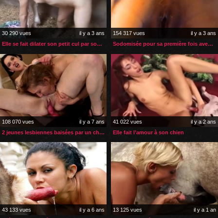
30 290 vues
il y a 3 ans
154 317 vues
il y a 3 ans
Elle se fait dilater son petit cul par son cheval
Sodomisée pour sa première fois avec un chien
108 070 vues
il y a 7 ans
41 022 vues
il y a 2 ans
2 jeunes lesbiennes baisées par un chien après l’apéro
Elle fait l’amour à son chien
43 133 vues
il y a 6 ans
13 125 vues
il y a 1 an