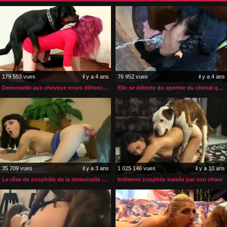
179 553 vues
il y a 4 ans
76 952 vues
il y a 4 ans
Demoiselle aux cheveux roses défoncée par son rottweiler
Elle se délecte du sperme du cheval qui l’a enculé
35 709 vues
il y a 3 ans
1 025 146 vues
il y a 10 ans
Le rêve de zoophilie de la demoiselle devient réalité
Indienne zoophile baisée par son chien