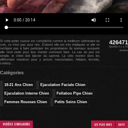
Si cette petite rousse est considérée comme la meilleure vétérinaire du
426471
coin, ce n'est pas pour rien. D'abord elle est très impliquée et elle ne
Ajoutée il y a 10
rechigne pas à faire participer les propriétaires de animaux auxquels
années
elle rend visite pour leur monter comment faire. Le cas du jour est
simple, le chien doit éjecter du sperme. La véto montre donc les
différentes manières pour y arriver: masturbation, fellation, levrette,
cowboy... .
Catégories
18-21 Ans Chien
Ejaculation Faciale Chien
Ejaculation Interne Chien
Fellation Pipe Chien
Femmes Rousses Chien
Petits Seins Chien
VIDÉOS SIMILAIRES
LES PLUS VUES
DATE