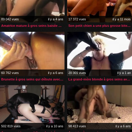
89 042 vues
il y a 4 ans
17 372 vues
il y a 11 mois
Amatrice mature à gros seins baisée par son boxer
Son petit chien a une plus grosse bite que celle de son mari
60 762 vues
il y a 6 ans
20 301 vues
il y a 1 an
Brunette à gros seins qui débute avec une bite de cheval
La grand-mère blonde à gros seins avale le sperme de son cheval
502 819 vues
il y a 10 ans
98 413 vues
il y a 6 ans