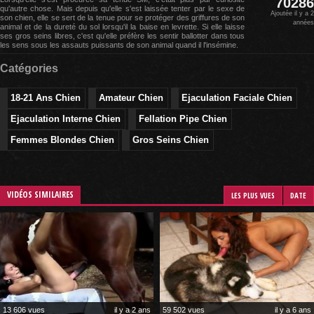
70286
qu'autre chose. Mais depuis qu'elle s'est laissée tenter par le sexe de
Ajoutée il y a 2
son chien, elle se sert de la tenue pour se protéger des griffures de son
années
animal et de la dureté du sol lorsqu'il la baise en levrette. Si elle laisse
ses gros seins libres, c'est qu'elle préfère les sentir ballotter dans tous
les sens sous les assauts puissants de son animal quand il l'insémine.
Catégories
18-21 Ans Chien
Amateur Chien
Ejaculation Faciale Chien
Ejaculation Interne Chien
Fellation Pipe Chien
Femmes Blondes Chien
Gros Seins Chien
VIDÉOS SIMILAIRES
LES PLUS VUES
DATE
13 606 vues
il y a 2 ans
59 502 vues
il y a 6 ans