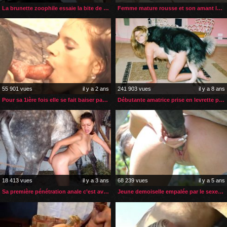
La brunette zoophile essaie la bite de cheval pour la 1ière fois
Femme mature rousse et son amant le husky à grosse bite
55 901 vues
il y a 2 ans
241 903 vues
il y a 8 ans
Pour sa 1ière fois elle se fait baiser par le chien de sa sœur
Débutante amatrice prise en levrette par son chien
18 413 vues
il y a 3 ans
68 239 vues
il y a 5 ans
Sa première pénétration anale c’est avec la bite de son cheval
Jeune demoiselle empalée par le sexe de son cheval