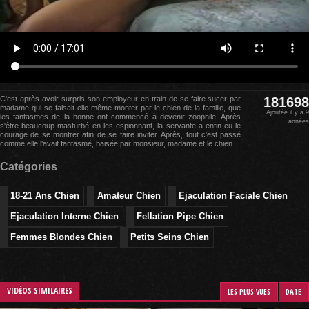
C'est après avoir surpris son employeur en train de se faire sucer par
181698
madame qui se faisait elle-même monter par le chien de la famille, que
Ajoutée il y a 9
les fantasmes de la bonne ont commencé à devenir zoophile. Après
années
s'être beaucoup masturbé en les espionnant, la servante a enfin eu le
courage de se montrer afin de se faire inviter. Après, tout c'est passé
comme elle l'avait fantasmé, baisée par monsieur, madame et le chien.
Catégories
18-21 Ans Chien
Amateur Chien
Ejaculation Faciale Chien
Ejaculation Interne Chien
Fellation Pipe Chien
Femmes Blondes Chien
Petits Seins Chien
VIDÉOS SIMILAIRES
LES PLUS VUES
DATE