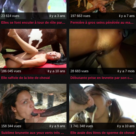
23 614 vues
il y a 3 ans
197 663 vues
il y a 7 ans
Elles se font enculer à tour de rôle par le cheval du voisin
Fermière à gros seins pénétrée au maximum par son âne
186 045 vues
il y a 10 ans
28 683 vues
il y a 7 mois
Elle raffole de la bite de cheval
Débutante prise en levrette par son cheval
158 344 vues
il y a 9 ans
1 741 348 vues
il y a 10 ans
Sublime brunette aux yeux verts très zoophile
Elle avale des litres de sperme de cheval