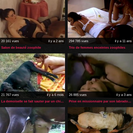
20 161 vues
il y a 2 ans
294 785 vues
il y a 11 ans
Salon de beauté zoophile
Trio de femmes enceintes zoophiles
21 767 vues
il y a 6 mois
26 885 vues
il y a 3 ans
La demoiselle se fait sauter par un chien plus gros qu’elle
Prise en missionnaire par son labrador sur le banc de muscu