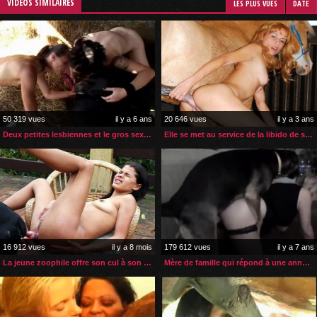
VIDÉOS SIMILAIRES
LES PLUS VUES
DATE
50 319 vues
il y a 6 ans
20 646 vues
il y a 3 ans
Deux petites lesbiennes et le gros sexe de leur chien
Elle se met au service de la libido de son cheval en rut
16 912 vues
il y a 8 mois
179 612 vues
il y a 7 ans
La jeune zoophile offre son cul à son chien pour une sodomie
Mère de famille qui répond à une annonce de zoophilie