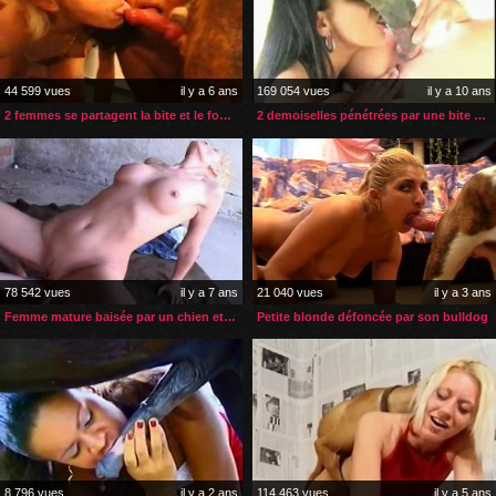
44 599 vues
il y a 6 ans
169 054 vues
il y a 10 ans
2 femmes se partagent la bite et le foutre d’un bulldog
2 demoiselles pénétrées par une bite de cheval
78 542 vues
il y a 7 ans
21 040 vues
il y a 3 ans
Femme mature baisée par un chien et son jeune maitre
Petite blonde défoncée par son bulldog
8 796 vues
il y a 2 ans
114 463 vues
il y a 5 ans