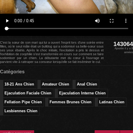
C'est la sœur de son mari qui lui a ouvert l'esprit lors d'une soirée entre
143064
filles, où le seul mâle était un bulldog qui a sodomisé sa belle-sœur sous
Ajoutée il y a 8
ses yeux ébahis. Après le choc initiale, l'excitation a pris le dessus et
années
l'exhibition de zoophilie s'est transformée en cours sur comment se faire
sodomiser par un chien. La débutante met du cœur à l'ouvrage et
parvient vite à rattraper sa consœur lorsqu'elle se fait inséminer le cul.
Catégories
18-21 Ans Chien
Amateur Chien
Anal Chien
Ejaculation Faciale Chien
Ejaculation Interne Chien
Fellation Pipe Chien
Femmes Brunes Chien
Latinas Chien
Lesbiennes Chien