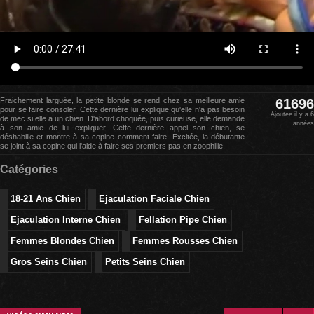
Fraichement larguée, la petite blonde se rend chez sa meilleure amie
61696
pour se faire consoler. Cette dernière lui explique qu'elle n'a pas besoin
Ajoutée il y a 6
de mec si elle a un chien. D'abord choquée, puis curieuse, elle demande
années
à son amie de lui expliquer. Cette dernière appel son chien, se
déshabille et montre à sa copine comment faire. Excitée, la débutante
se joint à sa copine qui l'aide à faire ses premiers pas en zoophilie.
Catégories
18-21 Ans Chien
Ejaculation Faciale Chien
Ejaculation Interne Chien
Fellation Pipe Chien
Femmes Blondes Chien
Femmes Rousses Chien
Gros Seins Chien
Petits Seins Chien