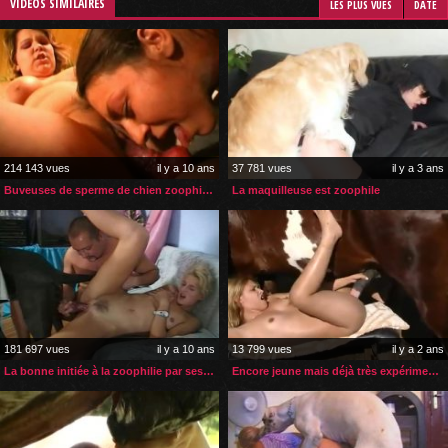
VIDÉOS SIMILAIRES
LES PLUS VUES
DATE
214 143 vues
il y a 10 ans
37 781 vues
il y a 3 ans
Buveuses de sperme de chien zoophiles
La maquilleuse est zoophile
181 697 vues
il y a 10 ans
13 799 vues
il y a 2 ans
La bonne initiée à la zoophilie par ses employeurs
Encore jeune mais déjà très expérimentée avec une bite de cheval