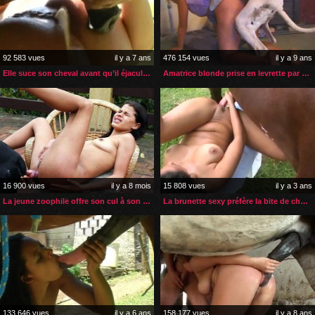
92 583 vues
il y a 7 ans
476 154 vues
il y a 9 ans
Elle suce son cheval avant qu’il éjacule dans son cul
Amatrice blonde prise en levrette par son chien
16 900 vues
il y a 8 mois
15 808 vues
il y a 3 ans
La jeune zoophile offre son cul à son chien pour une sodomie
La brunette sexy préfère la bite de cheval pour son plaisir
133 646 vues
il y a 6 ans
158 177 vues
il y a 8 ans