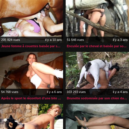
205 824 vues
il y a 10 ans
51 546 vues
il y a 3 ans
Jeune femme à couettes baisée par son cheval
Enculée par le cheval et baisée par son propriétaire
54 768 vues
il y a 6 ans
103 293 vues
il y a 4 ans
Après le sport le réconfort d’une bite de cheval dans le cul
Brunette sodomisée par son chien dans la forêt