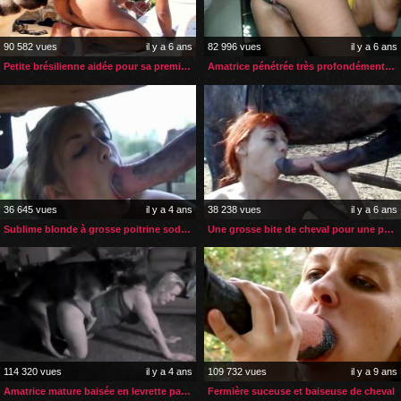
90 582 vues
il y a 6 ans
82 996 vues
il y a 6 ans
Petite brésilienne aidée pour sa première sodomie zoophile
Amatrice pénétrée très profondément par son cheval
36 645 vues
il y a 4 ans
38 238 vues
il y a 6 ans
Sublime blonde à grosse poitrine sodomisée par son cheval
Une grosse bite de cheval pour une petite rousse zoophile
114 320 vues
il y a 4 ans
109 732 vues
il y a 9 ans
Amatrice mature baisée en levrette par son berger allemand
Fermière suceuse et baiseuse de cheval