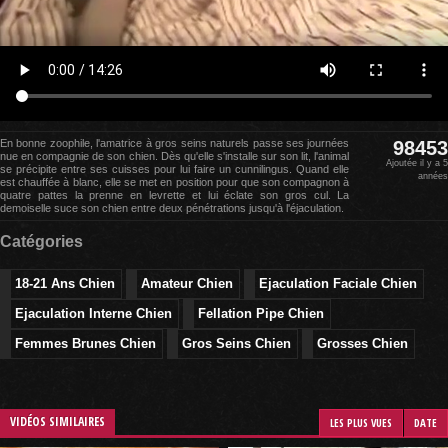
En bonne zoophile, l'amatrice à gros seins naturels passe ses journées
98453
nue en compagnie de son chien. Dès qu'elle s'installe sur son lit, l'animal
Ajoutée il y a 5
se précipite entre ses cuisses pour lui faire un cunnilingus. Quand elle
années
est chauffée à blanc, elle se met en position pour que son compagnon à
quatre pattes la prenne en levrette et lui éclate son gros cul. La
demoiselle suce son chien entre deux pénétrations jusqu'à l'éjaculation.
Catégories
18-21 Ans Chien
Amateur Chien
Ejaculation Faciale Chien
Ejaculation Interne Chien
Fellation Pipe Chien
Femmes Brunes Chien
Gros Seins Chien
Grosses Chien
VIDÉOS SIMILAIRES
LES PLUS VUES
DATE