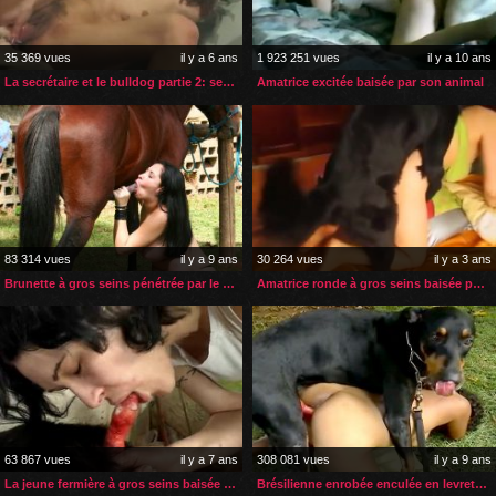
35 369 vues
il y a 6 ans
1 923 251 vues
il y a 10 ans
La secrétaire et le bulldog partie 2: sexe et pipe
Amatrice excitée baisée par son animal
83 314 vues
il y a 9 ans
30 264 vues
il y a 3 ans
Brunette à gros seins pénétrée par le sexe de son cheval
Amatrice ronde à gros seins baisée par son chien
63 867 vues
il y a 7 ans
308 081 vues
il y a 9 ans
La jeune fermière à gros seins baisée par son chien
Brésilienne enrobée enculée en levrette dans son jardin