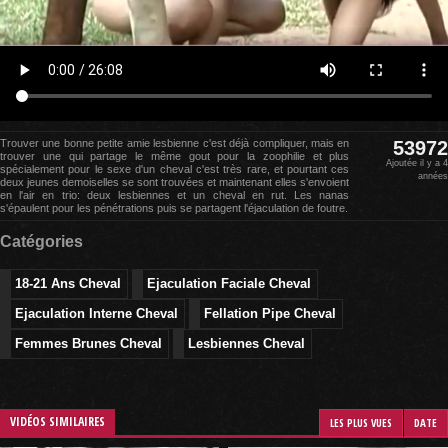
Trouver une bonne petite amie lesbienne c'est déjà compliquer, mais en
53972
trouver une qui partage le même gout pour la zoophilie et plus
Ajoutée il y a 4
spécialement pour le sexe d'un cheval c'est très rare, et pourtant ces
années
deux jeunes demoiselles se sont trouvées et maintenant elles s'envoient
en l'air en trio: deux lesbiennes et un cheval en rut. Les nanas
s'épaulent pour les pénétrations puis se partagent l'éjaculation de foutre.
Catégories
18-21 Ans Cheval
Ejaculation Faciale Cheval
Ejaculation Interne Cheval
Fellation Pipe Cheval
Femmes Brunes Cheval
Lesbiennes Cheval
VIDÉOS SIMILAIRES
LES PLUS VUES
DATE