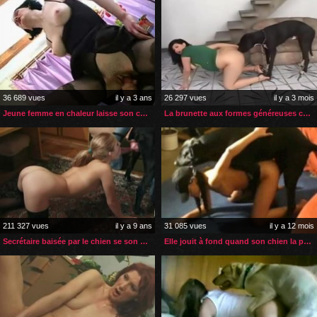
36 689 vues
il y a 3 ans
26 297 vues
il y a 3 mois
Jeune femme en chaleur laisse son chien lui faire son affaire
La brunette aux formes généreuses comblée par son chien
211 327 vues
il y a 9 ans
31 085 vues
il y a 12 mois
Secrétaire baisée par le chien se son patron
Elle jouit à fond quand son chien la prend en levrette