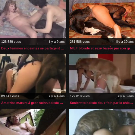
126 589 vues
il y a 9 ans
281 506 vues
il y a 10 ans
Deux femmes enceintes se partagent une bite de chien
MILF blonde et sexy baisée par son gros chien
89 147 vues
il y a 4 ans
127 819 vues
il y a 6 ans
Amatrice mature à gros seins baisée par son boxer
Soubrette baisée deux fois par le chien de la famille