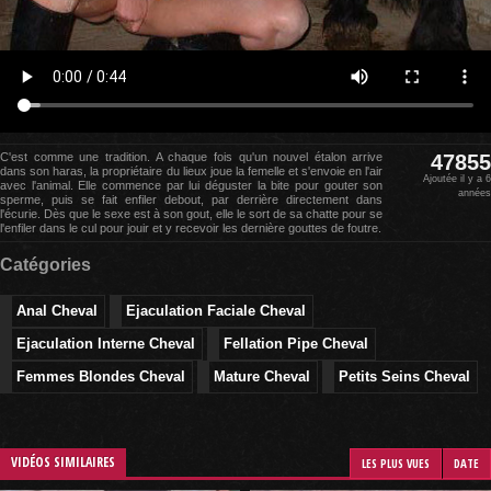
C'est comme une tradition. A chaque fois qu'un nouvel étalon arrive
47855
dans son haras, la propriétaire du lieux joue la femelle et s'envoie en l'air
Ajoutée il y a 6
avec l'animal. Elle commence par lui déguster la bite pour gouter son
années
sperme, puis se fait enfiler debout, par derrière directement dans
l'écurie. Dès que le sexe est à son gout, elle le sort de sa chatte pour se
l'enfiler dans le cul pour jouir et y recevoir les dernière gouttes de foutre.
Catégories
Anal Cheval
Ejaculation Faciale Cheval
Ejaculation Interne Cheval
Fellation Pipe Cheval
Femmes Blondes Cheval
Mature Cheval
Petits Seins Cheval
VIDÉOS SIMILAIRES
LES PLUS VUES
DATE