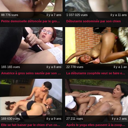
88 776 vues
il y a 7 ans
1 037 025 vues
il y a 11 ans
Petite demoiselle défoncée par le gros sexe d’un cheval
Débutante sodomisée par son chien
165 165 vues
il y a 8 ans
22 778 vues
il y a 1 an
Amatrice à gros seins sautée par son gros chien noir
La débutante zoophile veut se faire enculer par son chien
169 630 vues
il y a 9 ans
27 211 vues
il y a 2 ans
Elle se fait baiser par le chien d’un couple zoophile
Après le yoga elles passent à la zoophilie lesbienne