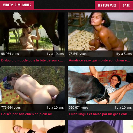
VIDÉOS SIMILAIRES
LES PLUS VUES
DATE
98 064 vues
il y a 10 ans
73 541 vues
il y a 5 ans
D’abord un gode puis la bite de son cheval
Amatrice sexy qui monte son chien en amazone
773 644 vues
il y a 10 ans
310 674 vues
il y a 10 ans
Baisée par son chien en plein air
Cunnilingus et baise par un gros chien noir