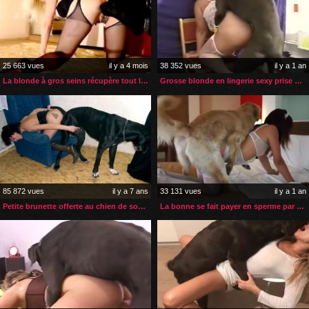
25 663 vues
il y a 4 mois
38 352 vues
il y a 1 an
La blonde à gros seins récupère tout le sperme de son chien
Grosse blonde en lingerie sexy prise en levrette par son chien
85 872 vues
il y a 7 ans
33 131 vues
il y a 1 an
Petite brunette offerte au chien de son mec
La bonne se fait payer en sperme par le chien de ses employeurs