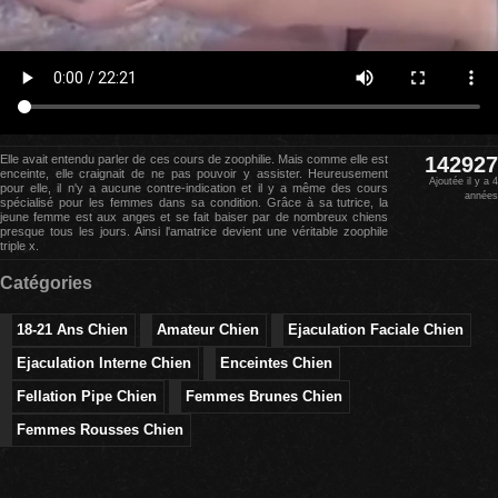
Elle avait entendu parler de ces cours de zoophilie. Mais comme elle est
142927
enceinte, elle craignait de ne pas pouvoir y assister. Heureusement
Ajoutée il y a 4
pour elle, il n'y a aucune contre-indication et il y a même des cours
années
spécialisé pour les femmes dans sa condition. Grâce à sa tutrice, la
jeune femme est aux anges et se fait baiser par de nombreux chiens
presque tous les jours. Ainsi l'amatrice devient une véritable zoophile
triple x.
Catégories
18-21 Ans Chien
Amateur Chien
Ejaculation Faciale Chien
Ejaculation Interne Chien
Enceintes Chien
Fellation Pipe Chien
Femmes Brunes Chien
Femmes Rousses Chien