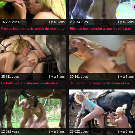
16 229 vues
il y a 3 ans
23 634 vues
il y a 3 ans
Petites lesbiennes friandes de bite et de sperme de cheval
Elles se font enculer à tour de rôle par le cheval du voisin
35 811 vues
il y a 3 ans
30 161 vues
il y a 3 ans
La belle-mère lesbienne montre la zoophilie à sa belle-fille
Jeune femme zoophile totalement comblée par son cheval
12 522 vues
il y a 3 ans
27 622 vues
il y a 3 ans