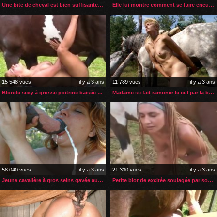
Une bite de cheval est bien suffisante pour deux jeunes femmes
Elle lui montre comment se faire enculer par un cheval
15 548 vues
il y a 3 ans
11 789 vues
il y a 3 ans
Blonde sexy à grosse poitrine baisée par son cheval
Madame se fait ramoner le cul par la bite géante de son cheval
58 040 vues
il y a 3 ans
21 330 vues
il y a 3 ans
Jeune cavalière à gros seins gavée au sperme de cheval
Petite blonde excitée soulagée par son cheval