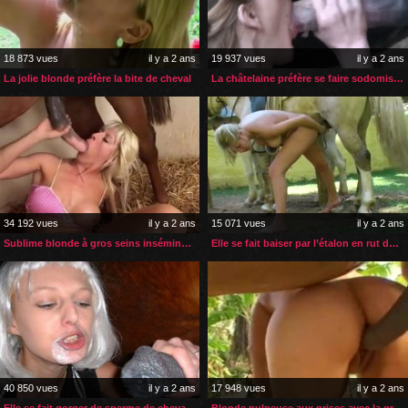
18 873 vues
il y a 2 ans
19 937 vues
il y a 2 ans
La jolie blonde préfère la bite de cheval
La châtelaine préfère se faire sodomiser par son cheval
34 192 vues
il y a 2 ans
15 071 vues
il y a 2 ans
Sublime blonde à gros seins inséminée par son cheval
Elle se fait baiser par l’étalon en rut de sa voisine
40 850 vues
il y a 2 ans
17 948 vues
il y a 2 ans
Elle se fait gorger de sperme de cheval à chaque fois
Blonde pulpeuse aux prises avec la grosse bite de son cheval