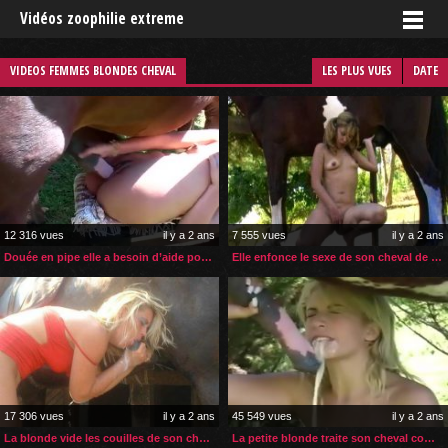
Vidéos zoophilie extreme
VIDEOS FEMMES BLONDES CHEVAL
LES PLUS VUES
DATE
12 316 vues
il y a 2 ans
7 555 vues
il y a 2 ans
Douée en pipe elle a besoin d’aide pour la pénétration zoophile
Elle enfonce le sexe de son cheval de plus en plus profond
17 306 vues
il y a 2 ans
45 549 vues
il y a 2 ans
La blonde vide les couilles de son cheval après le sexe
La petite blonde traite son cheval comme son amant