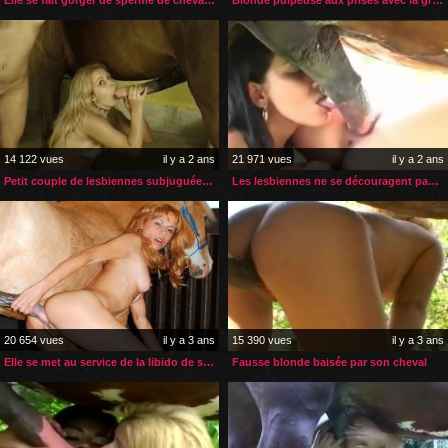
14 122 vues
il y a 2 ans
21 971 vues
il y a 2 ans
Petit couple de lesbiennes subjuguées par le sexe d’un cheval
Les lesbiennes ne se découragent pas face à une bite de cheval
20 654 vues
il y a 3 ans
15 390 vues
il y a 3 ans
Elle se met au service de la libido de son cheval en rut
Fausse blonde baisée par son cheval