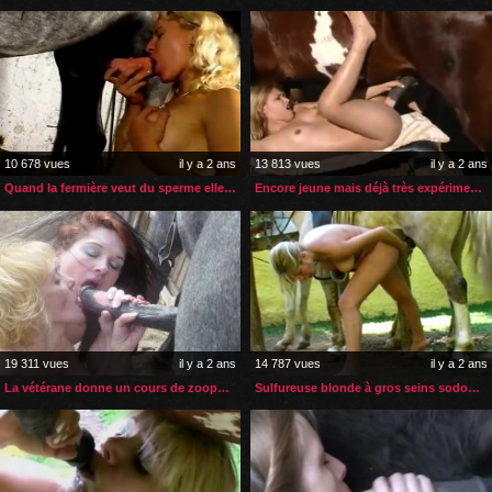
10 678 vues
il y a 2 ans
13 813 vues
il y a 2 ans
Quand la fermière veut du sperme elle va directement à la pompe
Encore jeune mais déjà très expérimentée avec une bite de cheval
19 311 vues
il y a 2 ans
14 787 vues
il y a 2 ans
La vétérane donne un cours de zoophilie à la novice
Sulfureuse blonde à gros seins sodomisée par son étalon