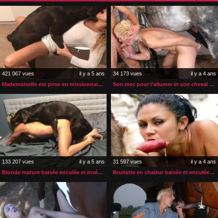
421 067 vues
il y a 5 ans
34 173 vues
il y a 4 ans
Mademoiselle est prise en missionnaire par son chien
Son mec pour l’allumer et son cheval pour l’extase anale
133 207 vues
il y a 5 ans
31 597 vues
il y a 4 ans
Blonde mature baisée enculée et inséminée par son chien
Brunette en chaleur baisée et enculée par son husky