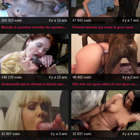
163 323 vues
il y a 10 ans
47 842 vues
il y a 7 ans
Blonde à couettes inonder de sperme de cheval
Femme blonde qui teste le gros sexe de son nouvel étalon
149 170 vues
il y a 10 ans
98 402 vues
il y a 2 ans
Sodomisée par le cheval et léchée par sa copine
Elle met ses gros seins et son gros cul au service de son chien
32 007 vues
il y a 3 ans
32 837 vues
il y a 4 ans