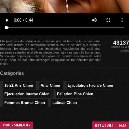
Elle n'est pas du genre à se prélasser nue au bord de la piscine sans
43137
rien faire d'autre. La demoiselle s'ennuie vite et ne faire que bronzer
Ajoutée il y a 5
l'énerve. Immédiatement son imagination vagabonde du coté des
années
pensées sexuelles et si elle est seule, son husky est un très bon amant.
Si bon que depuis peu, elle fait exprès de prendre ses bains de soleil
seule, pour ne pas être dérangée lorsqu'elle se fait déboiter par son
chien.
Catégories
18-21 Ans Chien
Anal Chien
Ejaculation Faciale Chien
Ejaculation Interne Chien
Fellation Pipe Chien
Femmes Brunes Chien
Latinas Chien
VIDÉOS SIMILAIRES
LES PLUS VUES
DATE